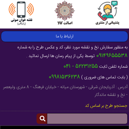
ارتباط با ما
به منظور سفارش نخ و نقشه مورد نظر، کد و عکس طرح را به شماره
09149655538
توسط یکی از پیام رسان ها ارسال نمائید .
52231255 - 041
شماره تلفن ثابت
09981536238
( بابت تماس های ضروری )
آدرس : آذربایجان شرقی - شهرستان میانه - خیابان فرهنگ - 8 متری ولیعصر
- نخ و نقشه ماندگار
جستجو طرح بر اساس کد