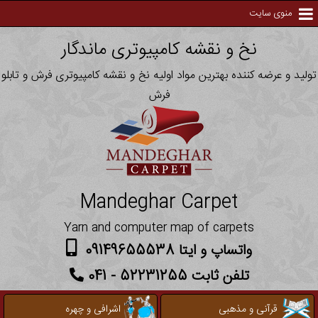
منوی سایت
نخ و نقشه کامپیوتری ماندگار
تولید و عرضه کننده بهترین مواد اولیه نخ و نقشه کامپیوتری فرش و تابلو
فرش
Mandeghar Carpet
Yarn and computer map of carpets
واتساپ و ایتا 09149655538
تلفن ثابت 52231255 - 041
قرآنی و مذهبی
اشرافی و چهره