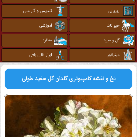
زیرپایی
تندیس و آثار ملی
حیوانات
آموزشی
گل و میوه
منظره
مینیاتور
ابزار قالی بافی
نخ و نقشه کامپیوتری
گلدان گل سفید طولی