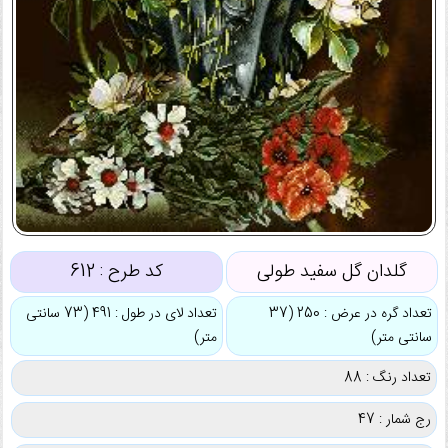
گلدان گل سفید طولی
کد طرح :
612
تعداد گره در عرض : 250 (37
تعداد لای در طول : 491 (73 سانتی
سانتی متر)
متر)
تعداد رنگ : 88
رج شمار : 47