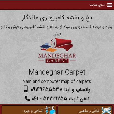
منوی سایت
نخ و نقشه کامپیوتری ماندگار
تولید و عرضه کننده بهترین مواد اولیه نخ و نقشه کامپیوتری فرش و تابلو
فرش
Mandeghar Carpet
Yarn and computer map of carpets
واتساپ و ایتا 09149655538
تلفن ثابت 52231255 - 041
قرآنی و مذهبی
اشرافی و چهره