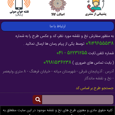
ارتباط با ما
به منظور سفارش نخ و نقشه مورد نظر، کد و عکس طرح را به شماره
09149655538
توسط یکی از پیام رسان ها ارسال نمائید .
52231255 - 041
شماره تلفن ثابت
09981536238
( بابت تماس های ضروری )
آدرس : آذربایجان شرقی - شهرستان میانه - خیابان فرهنگ - 8 متری ولیعصر
- نخ و نقشه ماندگار
جستجو طرح بر اساس کد
کلیه حقوق مادی و معنوی طرح های نخ و نقشه موجود در این سایت مطعلق به