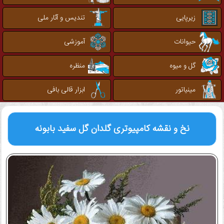
زیرپایی
تندیس و آثار ملی
حیوانات
آموزشی
گل و میوه
منظره
مینیاتور
ابزار قالی بافی
نخ و نقشه کامپیوتری
گلدان گل سفید بابونه