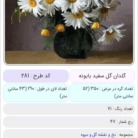
گلدان گل سفید بابونه
کد طرح :
281
تعداد گره در عرض : 350 (52
تعداد لای در طول : 290 (43 سانتی
سانتی متر)
متر)
تعداد رنگ : 71
رج شمار : 47
مجموعه :
نخ و نقشه گل و میوه