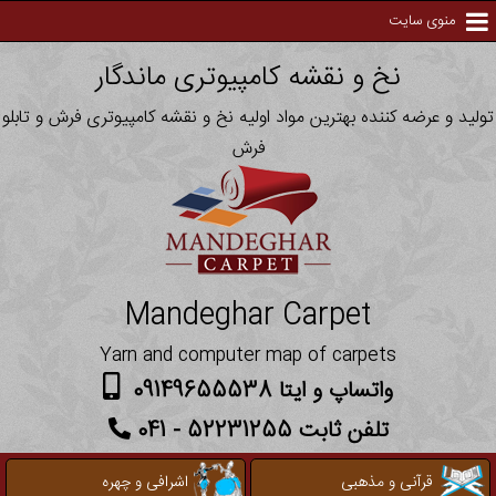
منوی سایت
نخ و نقشه کامپیوتری ماندگار
تولید و عرضه کننده بهترین مواد اولیه نخ و نقشه کامپیوتری فرش و تابلو
فرش
Mandeghar Carpet
Yarn and computer map of carpets
واتساپ و ایتا 09149655538
تلفن ثابت 52231255 - 041
قرآنی و مذهبی
اشرافی و چهره