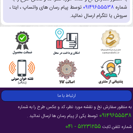
شماره
09149655538
توسط پیام رسان های واتساپ ، ایتا ،
سروش یا تلگرام ارسال نمائید.
ارتباط با ما
به منظور سفارش نخ و نقشه مورد نظر، کد و عکس طرح را به شماره
09149655538
توسط یکی از پیام رسان ها ارسال نمائید .
52231255 - 041
شماره تلفن ثابت