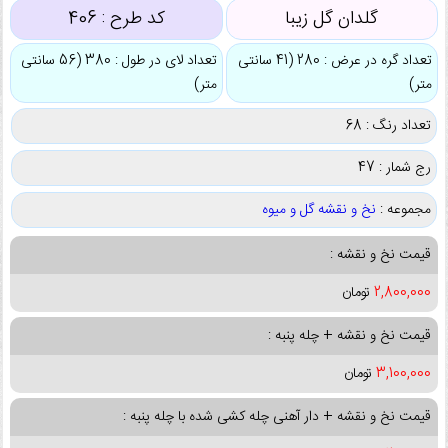
گلدان گل زیبا
کد طرح :
406
تعداد گره در عرض : 280 (41 سانتی
تعداد لای در طول : 380 (56 سانتی
متر)
متر)
تعداد رنگ : 68
رج شمار : 47
مجموعه :
نخ و نقشه گل و میوه
قیمت نخ و نقشه :
2,800,000
تومان
قیمت نخ و نقشه + چله پنبه :
3,100,000
تومان
قیمت نخ و نقشه + دار آهنی چله کشی شده با چله پنبه :