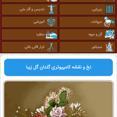
زیرپایی
تندیس و آثار ملی
حیوانات
آموزشی
گل و میوه
منظره
مینیاتور
ابزار قالی بافی
نخ و نقشه کامپیوتری
گلدان گل زیبا