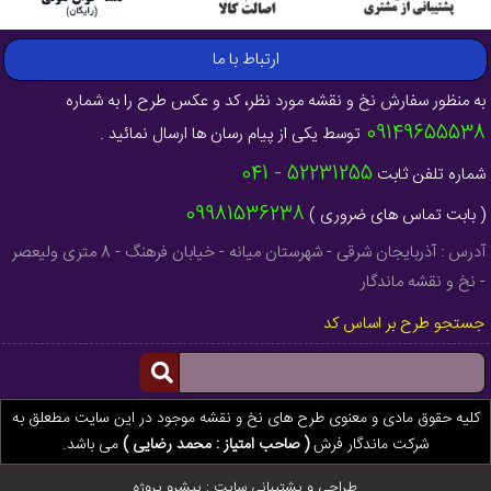
ارتباط با ما
به منظور سفارش نخ و نقشه مورد نظر، کد و عکس طرح را به شماره
09149655538
توسط یکی از پیام رسان ها ارسال نمائید .
52231255 - 041
شماره تلفن ثابت
09981536238
( بابت تماس های ضروری )
آدرس : آذربایجان شرقی - شهرستان میانه - خیابان فرهنگ - 8 متری ولیعصر
- نخ و نقشه ماندگار
جستجو طرح بر اساس کد
کلیه حقوق مادی و معنوی طرح های نخ و نقشه موجود در این سایت مطعلق به
شرکت ماندگار فرش
( صاحب امتیاز : محمد رضایی )
می باشد.
طراحی و پشتیبانی سایت :
پیشرو پروژه