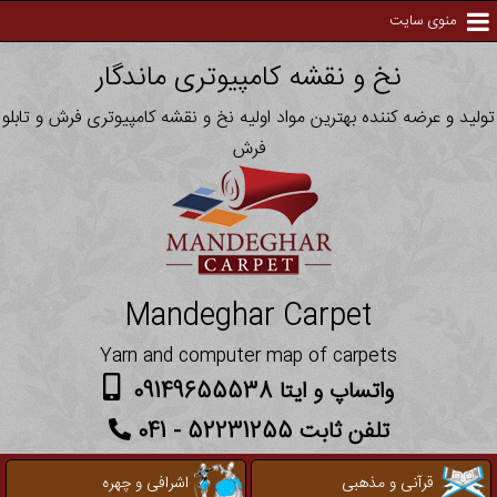
منوی سایت
نخ و نقشه کامپیوتری ماندگار
تولید و عرضه کننده بهترین مواد اولیه نخ و نقشه کامپیوتری فرش و تابلو
فرش
Mandeghar Carpet
Yarn and computer map of carpets
واتساپ و ایتا 09149655538
تلفن ثابت 52231255 - 041
قرآنی و مذهبی
اشرافی و چهره