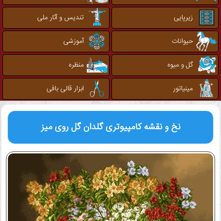
زیرپایی
تندیس و آثار ملی
حیوانات
آموزشی
گل و میوه
منظره
مینیاتور
ابزار قالی بافی
نخ و نقشه کامپیوتری
گلدان گل روی میز