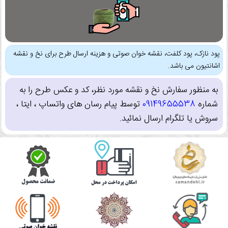
پود نازک، پود کلفت، نقشه خوان صوتی و هزینه ارسال طرح برای نخ و نقشه
اشانتیون می باشد.
به منظور سفارش نخ و نقشه مورد نظر، کد و عکس طرح را به
شماره
09149655538
توسط پیام رسان های واتساپ ، ایتا ،
سروش یا تلگرام ارسال نمائید.