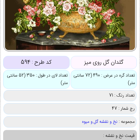
گلدان گل روی میز
کد طرح :
594
تعداد گره در عرض : 490 (72 سانتی
تعداد لای در طول : 350 (52 سانتی
متر)
متر)
تعداد رنگ : 71
رج شمار : 47
مجموعه :
نخ و نقشه گل و میوه
قیمت نخ و نقشه :