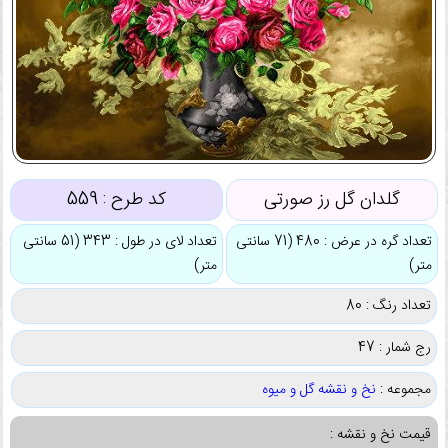
گلدان گل رز صورتی
کد طرح :
559
تعداد گره در عرض : 480 (71 سانتی
تعداد لای در طول : 343 (51 سانتی
متر)
متر)
تعداد رنگ : 80
رج شمار : 47
مجموعه :
نخ و نقشه گل و میوه
قیمت نخ و نقشه :