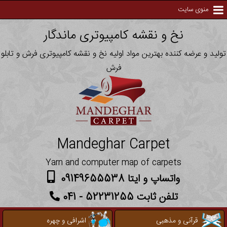
منوی سایت
نخ و نقشه کامپیوتری ماندگار
تولید و عرضه کننده بهترین مواد اولیه نخ و نقشه کامپیوتری فرش و تابلو
فرش
Mandeghar Carpet
Yarn and computer map of carpets
واتساپ و ایتا 09149655538
تلفن ثابت 52231255 - 041
قرآنی و مذهبی
اشرافی و چهره