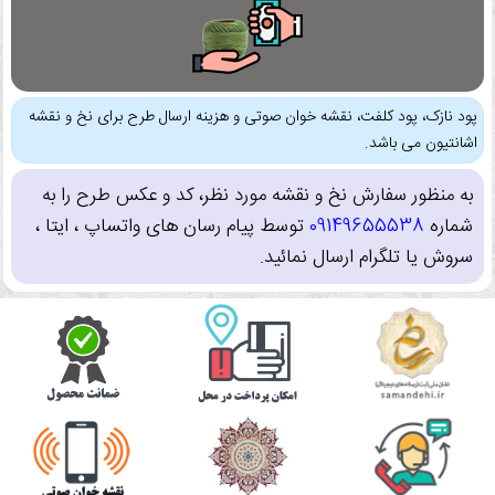
پود نازک، پود کلفت، نقشه خوان صوتی و هزینه ارسال طرح برای نخ و نقشه
اشانتیون می باشد.
به منظور سفارش نخ و نقشه مورد نظر، کد و عکس طرح را به
شماره
09149655538
توسط پیام رسان های واتساپ ، ایتا ،
سروش یا تلگرام ارسال نمائید.