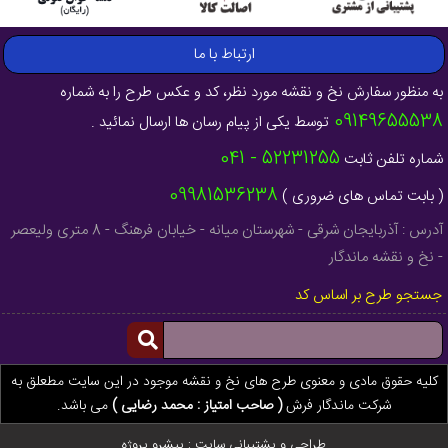
ارتباط با ما
به منظور سفارش نخ و نقشه مورد نظر، کد و عکس طرح را به شماره
09149655538
توسط یکی از پیام رسان ها ارسال نمائید .
52231255 - 041
شماره تلفن ثابت
09981536238
( بابت تماس های ضروری )
آدرس : آذربایجان شرقی - شهرستان میانه - خیابان فرهنگ - 8 متری ولیعصر
- نخ و نقشه ماندگار
جستجو طرح بر اساس کد
کلیه حقوق مادی و معنوی طرح های نخ و نقشه موجود در این سایت مطعلق به
شرکت ماندگار فرش
( صاحب امتیاز : محمد رضایی )
می باشد.
طراحی و پشتیبانی سایت :
پیشرو پروژه