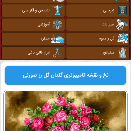
زیرپایی
تندیس و آثار ملی
حیوانات
آموزشی
گل و میوه
منظره
مینیاتور
ابزار قالی بافی
نخ و نقشه کامپیوتری
گلدان گل رز صورتی