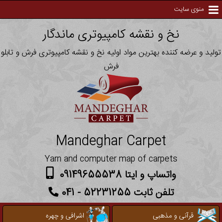
منوی سایت
نخ و نقشه کامپیوتری ماندگار
تولید و عرضه کننده بهترین مواد اولیه نخ و نقشه کامپیوتری فرش و تابلو
فرش
Mandeghar Carpet
Yarn and computer map of carpets
واتساپ و ایتا 09149655538
تلفن ثابت 52231255 - 041
قرآنی و مذهبی
اشرافی و چهره