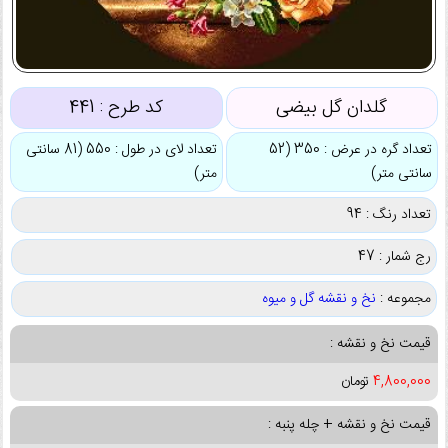
گلدان گل بیضی
کد طرح :
441
تعداد گره در عرض : 350 (52
تعداد لای در طول : 550 (81 سانتی
سانتی متر)
متر)
تعداد رنگ : 94
رج شمار : 47
مجموعه :
نخ و نقشه گل و میوه
قیمت نخ و نقشه :
4,800,000
تومان
قیمت نخ و نقشه + چله پنبه :