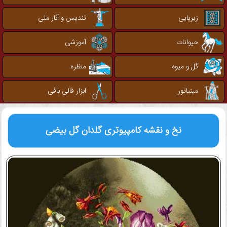
زیرپایی
تندیس و آثار ملی
حیوانات
آموزشی
گل و میوه
منظره
مینیاتور
ابزار قالی بافی
نخ و نقشه کامپیوتری
گلدان گل بیضی