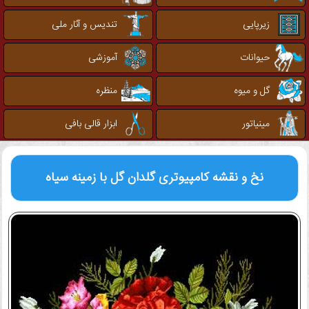
زیرپایی
تندیس و آثار ملی
حیوانات
آموزشی
گل و میوه
منظره
مینیاتور
ابزار قالی بافی
نخ و نقشه کامپیوتری
گلدان گل با زمینه سیاه