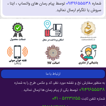
شماره
09149655538
توسط پیام رسان های واتساپ ، ایتا ،
سروش یا تلگرام ارسال نمائید.
ارتباط با ما
به منظور سفارش نخ و نقشه مورد نظر، کد و عکس طرح را به شماره
09149655538
توسط یکی از پیام رسان ها ارسال نمائید .
52231255 - 041
شماره تلفن ثابت