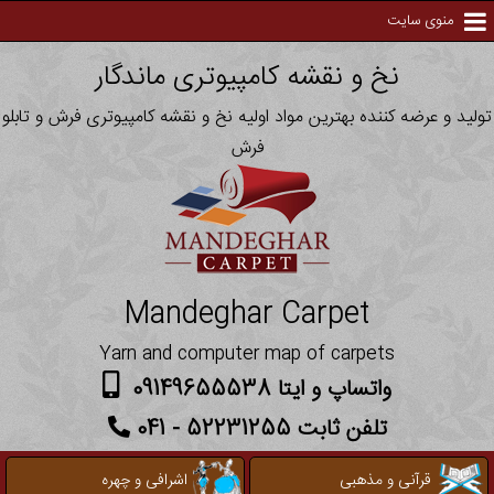
منوی سایت
نخ و نقشه کامپیوتری ماندگار
تولید و عرضه کننده بهترین مواد اولیه نخ و نقشه کامپیوتری فرش و تابلو
فرش
Mandeghar Carpet
Yarn and computer map of carpets
واتساپ و ایتا 09149655538
تلفن ثابت 52231255 - 041
قرآنی و مذهبی
اشرافی و چهره