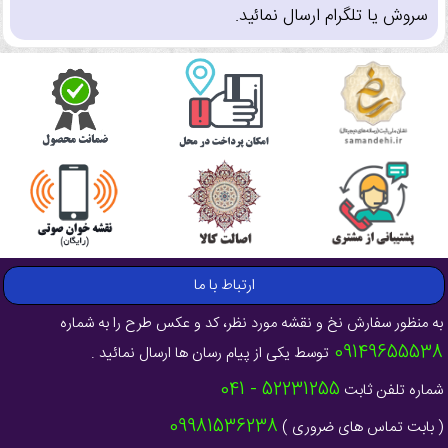
سروش یا تلگرام ارسال نمائید.
ارتباط با ما
به منظور سفارش نخ و نقشه مورد نظر، کد و عکس طرح را به شماره
09149655538
توسط یکی از پیام رسان ها ارسال نمائید .
52231255 - 041
شماره تلفن ثابت
09981536238
( بابت تماس های ضروری )