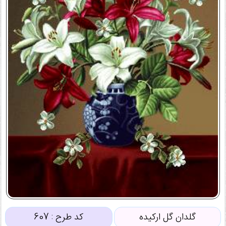
گلدان گل ارکیده
کد طرح :
607