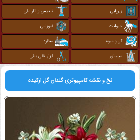
زیرپایی
تندیس و آثار ملی
حیوانات
آموزشی
گل و میوه
منظره
مینیاتور
ابزار قالی بافی
نخ و نقشه کامپیوتری
گلدان گل ارکیده