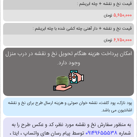
قیمت نخ و نقشه + چله ابریشم :
5,650,000
تومان
قیمت نخ و نقشه + دار آهنی چله کشی شده با چله ابریشم :
6,750,000
تومان
امکان پرداخت هزینه هنگام تحویل نخ و نقشه در درب منزل
وجود دارد.
پود نازک، پود کلفت، نقشه خوان صوتی و هزینه ارسال طرح برای نخ و نقشه
اشانتیون می باشد.
به منظور سفارش نخ و نقشه مورد نظر، کد و عکس طرح را به
شماره
09149655538
توسط پیام رسان های واتساپ ، ایتا ،