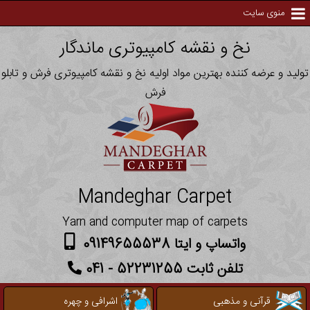
منوی سایت
نخ و نقشه کامپیوتری ماندگار
تولید و عرضه کننده بهترین مواد اولیه نخ و نقشه کامپیوتری فرش و تابلو
فرش
Mandeghar Carpet
Yarn and computer map of carpets
واتساپ و ایتا 09149655538
تلفن ثابت 52231255 - 041
قرآنی و مذهبی
اشرافی و چهره