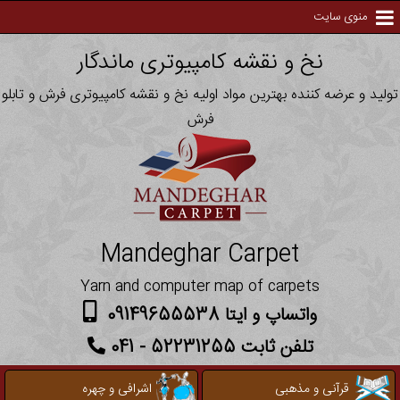
منوی سایت
نخ و نقشه کامپیوتری ماندگار
تولید و عرضه کننده بهترین مواد اولیه نخ و نقشه کامپیوتری فرش و تابلو
فرش
Mandeghar Carpet
Yarn and computer map of carpets
واتساپ و ایتا 09149655538
تلفن ثابت 52231255 - 041
قرآنی و مذهبی
اشرافی و چهره