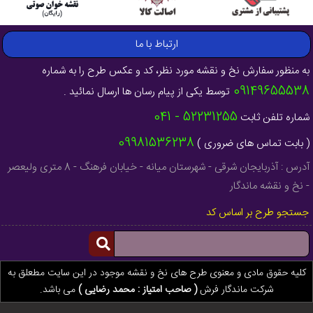
ارتباط با ما
به منظور سفارش نخ و نقشه مورد نظر، کد و عکس طرح را به شماره
09149655538
توسط یکی از پیام رسان ها ارسال نمائید .
52231255 - 041
شماره تلفن ثابت
09981536238
( بابت تماس های ضروری )
آدرس : آذربایجان شرقی - شهرستان میانه - خیابان فرهنگ - 8 متری ولیعصر
- نخ و نقشه ماندگار
جستجو طرح بر اساس کد
کلیه حقوق مادی و معنوی طرح های نخ و نقشه موجود در این سایت مطعلق به
شرکت ماندگار فرش
( صاحب امتیاز : محمد رضایی )
می باشد.