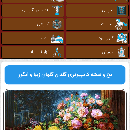
زیرپایی
تندیس و آثار ملی
حیوانات
آموزشی
گل و میوه
منظره
مینیاتور
ابزار قالی بافی
نخ و نقشه کامپیوتری
گلدان گلهای زیبا و انگور