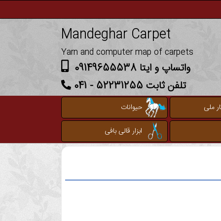
Mandeghar Carpet
Yarn and computer map of carpets
واتساپ و ایتا 09149655538
تلفن ثابت 52231255 - 041
ر ملی
حیوانات
ابزار قالی بافی