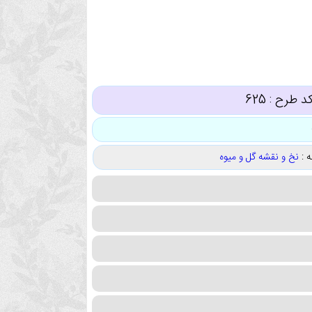
د طرح :
625
 :
نخ و نقشه گل و میوه