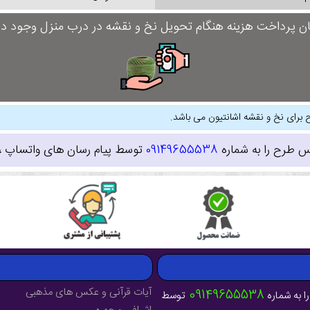
ان پرداخت هزینه هنگام تحویل نخ و نقشه در درب منزل وجود دار
 برای نخ و نقشه اشانتیون می باشد.
س طرح را به شماره
09149655538
توسط پیام رسان های واتساپ ، ای
آیات قرآنی و عکس های مذهبی
09149655538
ا به شماره
توسط