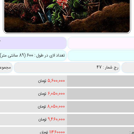
ک
تعداد لای در طول : 600 (89 سانتی متر)
رج شمار : 47
مجموعه
5,600,000
تومان
6,050,000
تومان
8,050,000
تومان
9,460,000
تومان
 :
11460000
تومان