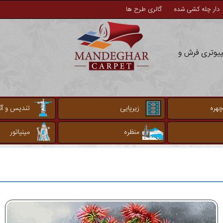
دار چله کشی شده
گالری طرح ها
مپیوتری فرش و
چهره
زیرپایی
تندیس و آثا
منظره
مینیاتور