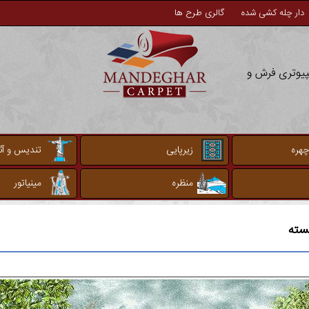
دار چله کشی شده
گالری طرح ها
مپیوتری فرش و
چهره
زیرپایی
تندیس و آثا
منظره
مینیاتور
سته