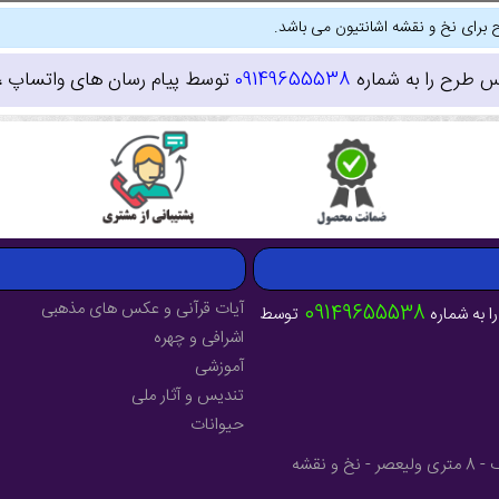
 برای نخ و نقشه اشانتیون می باشد.
س طرح را به شماره
09149655538
توسط پیام رسان های واتساپ ، ای
آیات قرآنی و عکس های مذهبی
09149655538
ا به شماره
توسط
اشرافی و چهره
آموزشی
تندیس و آثار ملی
حیوانات
آدرس : آذربایجان شرقی - شهرستان میانه - خیابان فرهنگ - 8 متری ولیعصر - نخ و نقشه