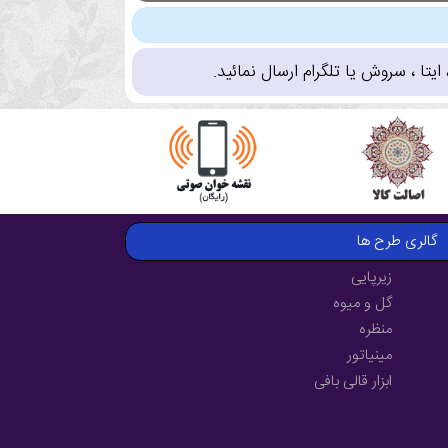
تا ، سروش یا تلگرام ارسال نمائید.
گالری طرح ها
زیرپایی
گل و میوه
منظره
مینیاتور
ابزار قالی بافی