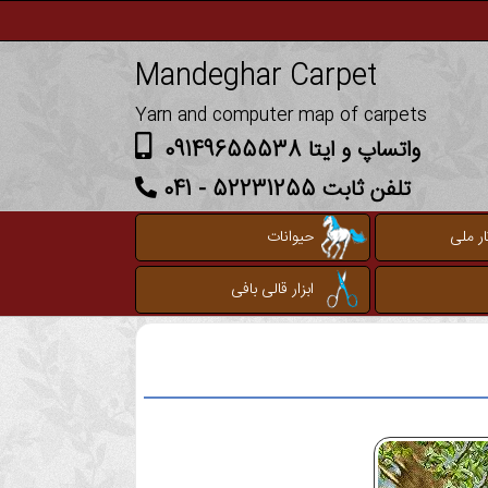
Mandeghar Carpet
Yarn and computer map of carpets
واتساپ و ایتا 09149655538
تلفن ثابت 52231255 - 041
ر ملی
حیوانات
ابزار قالی بافی