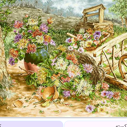
کسته
ک