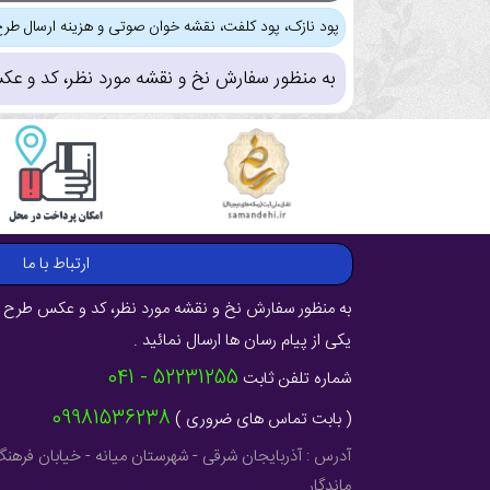
پود نازک، پود کلفت، نقشه خوان صوتی و هزینه ارسال طرح
به منظور سفارش نخ و نقشه مورد نظر، کد و عک
ارتباط با ما
به منظور سفارش نخ و نقشه مورد نظر، کد و عکس طرح ر
یکی از پیام رسان ها ارسال نمائید .
52231255 - 041
شماره تلفن ثابت
09981536238
( بابت تماس های ضروری )
ماندگار