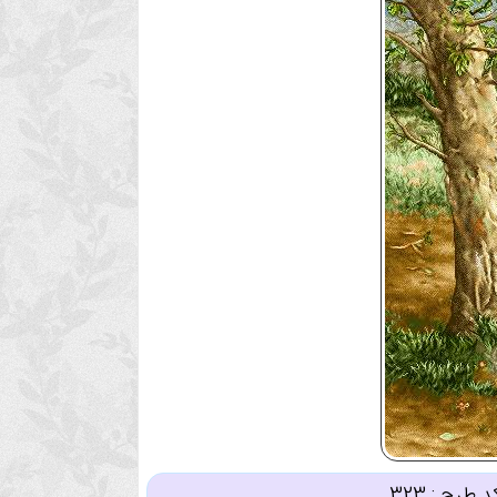
د طرح :
323