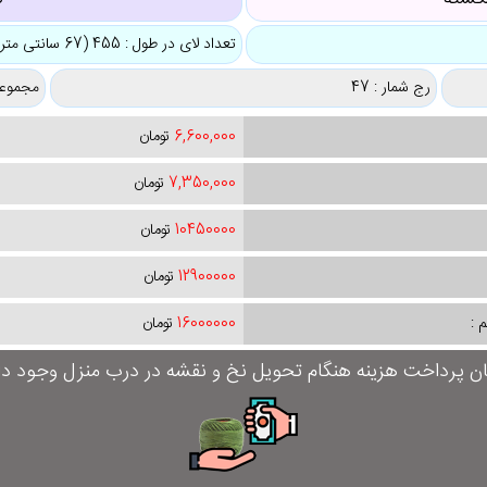
تعداد لای در طول : 455 (67 سانتی متر)
رج شمار : 47
مجموعه
6,600,000
تومان
7,350,000
تومان
10450000
تومان
12900000
تومان
 :
16000000
تومان
ان پرداخت هزینه هنگام تحویل نخ و نقشه در درب منزل وجود دار