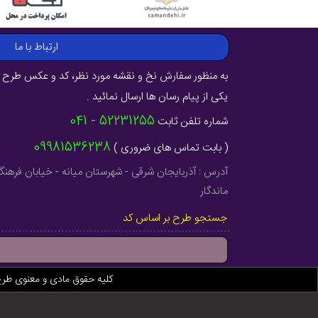
ارتباط با ما
به منظور سفارش نخ و نقشه مورد نظر، کد و عکس طرح ر
یکی از پیام رسان ها ارسال نمائید .
52231255 - 041
شماره تلفن ثابت
09981536238
( بابت تماس های ضروری )
ماندگار
جستجو طرح بر اساس کد
کلیه حقوق مادی و معنوی طر