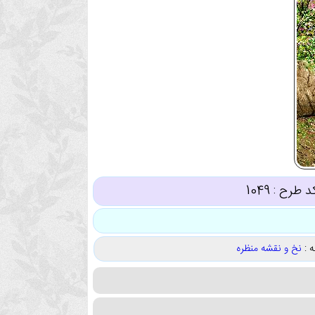
د طرح :
1049
 :
نخ و نقشه منظره