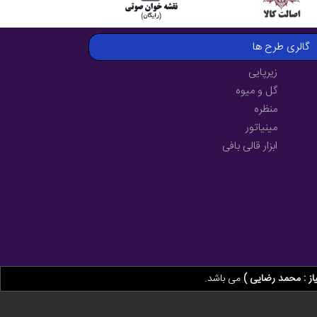
گالری طرح ها
زیرپایی
گل و میوه
منظره
مینیاتور
ابزار قالی بافی
از : محمد رضایی )
می باشد.