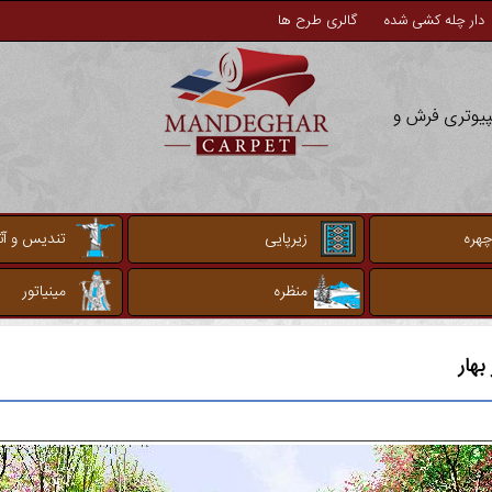
دار چله کشی شده
گالری طرح ها
مپیوتری فرش و
چهره
زیرپایی
تندیس و آثا
منظره
مینیاتور
بهار