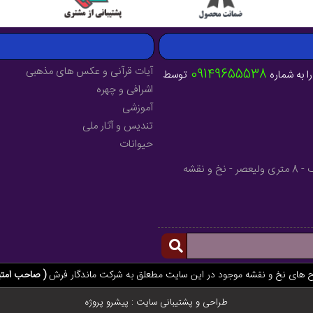
آیات قرآنی و عکس های مذهبی
09149655538
ا به شماره
توسط
اشرافی و چهره
آموزشی
تندیس و آثار ملی
حیوانات
آدرس : آذربایجان شرقی - شهرستان میانه - خیابان فرهنگ - 8 متری ولیعصر - نخ و نقشه
ح های نخ و نقشه موجود در این سایت مطعلق به شرکت ماندگار فرش
( صاحب امتی
طراحی و پشتیبانی سایت :
پیشرو پروژه