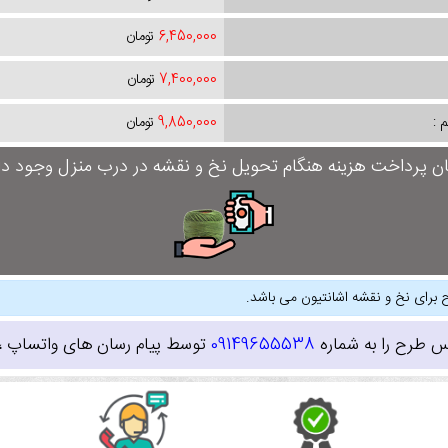
6,450,000
تومان
7,400,000
تومان
 :
9,850,000
تومان
ان پرداخت هزینه هنگام تحویل نخ و نقشه در درب منزل وجود دار
 برای نخ و نقشه اشانتیون می باشد.
س طرح را به شماره
09149655538
توسط پیام رسان های واتساپ ، ای