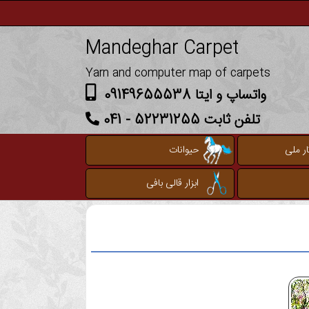
Mandeghar Carpet
Yarn and computer map of carpets
واتساپ و ایتا 09149655538
تلفن ثابت 52231255 - 041
ر ملی
حیوانات
ابزار قالی بافی