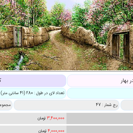
 بهار
ک
تعداد لای در طول : 280 (41 سانتی متر)
رج شمار : 47
مجموعه
3,400,000
تومان
4,000,000
تومان