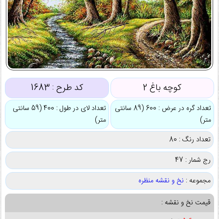
کوچه باغ 2
کد طرح :
1683
تعداد گره در عرض : 600 (89 سانتی
تعداد لای در طول : 400 (59 سانتی
متر)
متر)
تعداد رنگ : 80
رج شمار : 47
مجموعه :
نخ و نقشه منظره
قیمت نخ و نقشه :