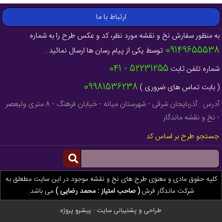
ارتباط با ما
به منظور سفارش نخ و نقشه مورد نظر، کد و عکس طرح را به شماره
09149655538
توسط یکی از پیام رسان ها ارسال نمائید .
52231255 - 041
شماره تلفن ثابت
09981536238
( بابت تماس های ضروری )
آدرس : آذربایجان شرقی - شهرستان میانه - خیابان فرهنگ - 8 متری ولیعصر
- نخ و نقشه ماندگار
جستجو طرح بر اساس کد
کلیه حقوق مادی و معنوی طرح های نخ و نقشه موجود در این سایت مطعلق به
شرکت ماندگار فرش
( صاحب امتیاز : محمد رضایی )
می باشد.
طراحی و پشتیبانی سایت :
پیشرو پروژه