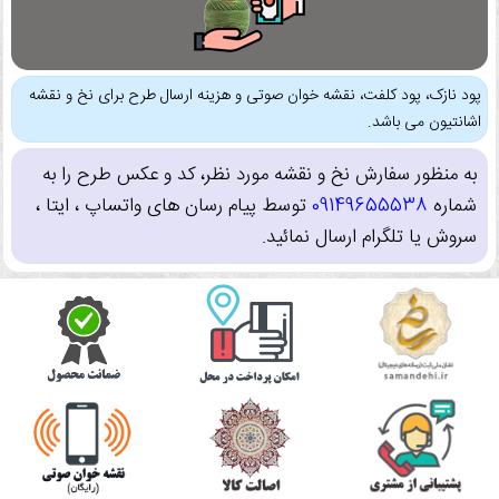
پود نازک، پود کلفت، نقشه خوان صوتی و هزینه ارسال طرح برای نخ و نقشه
اشانتیون می باشد.
به منظور سفارش نخ و نقشه مورد نظر، کد و عکس طرح را به
شماره
09149655538
توسط پیام رسان های واتساپ ، ایتا ،
سروش یا تلگرام ارسال نمائید.