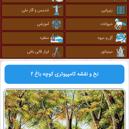
زیرپایی
تندیس و آثار ملی
حیوانات
آموزشی
گل و میوه
منظره
مینیاتور
ابزار قالی بافی
نخ و نقشه کامپیوتری
کوچه باغ 2