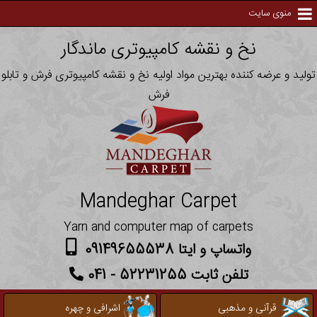
منوی سایت
نخ و نقشه کامپیوتری ماندگار
تولید و عرضه کننده بهترین مواد اولیه نخ و نقشه کامپیوتری فرش و تابلو
فرش
Mandeghar Carpet
Yarn and computer map of carpets
واتساپ و ایتا 09149655538
تلفن ثابت 52231255 - 041
قرآنی و مذهبی
اشرافی و چهره