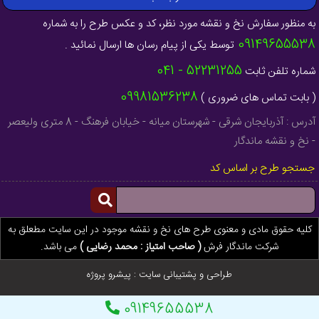
به منظور سفارش نخ و نقشه مورد نظر، کد و عکس طرح را به شماره
09149655538
توسط یکی از پیام رسان ها ارسال نمائید .
52231255 - 041
شماره تلفن ثابت
09981536238
( بابت تماس های ضروری )
آدرس : آذربایجان شرقی - شهرستان میانه - خیابان فرهنگ - 8 متری ولیعصر
- نخ و نقشه ماندگار
جستجو طرح بر اساس کد
کلیه حقوق مادی و معنوی طرح های نخ و نقشه موجود در این سایت مطعلق به
شرکت ماندگار فرش
( صاحب امتیاز : محمد رضایی )
می باشد.
طراحی و پشتیبانی سایت :
پیشرو پروژه
09149655538