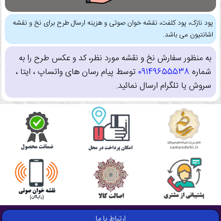
پود نازک، پود کلفت، نقشه خوان صوتی و هزینه ارسال طرح برای نخ و نقشه
اشانتیون می باشد.
به منظور سفارش نخ و نقشه مورد نظر، کد و عکس طرح را به
شماره
09149655538
توسط پیام رسان های واتساپ ، ایتا ،
سروش یا تلگرام ارسال نمائید.
ارتباط با ما