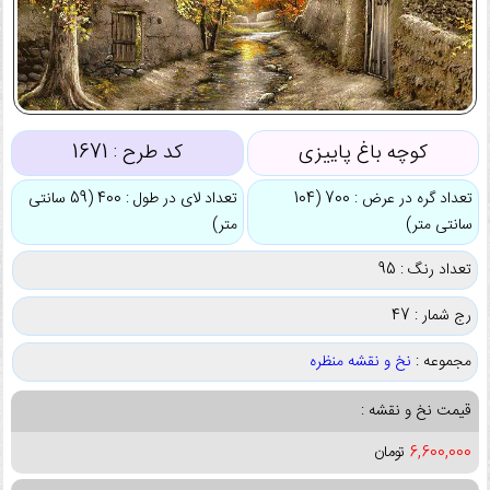
کوچه باغ پاییزی
کد طرح :
1671
تعداد گره در عرض : 700 (104
تعداد لای در طول : 400 (59 سانتی
سانتی متر)
متر)
تعداد رنگ : 95
رج شمار : 47
مجموعه :
نخ و نقشه منظره
قیمت نخ و نقشه :
6,600,000
تومان