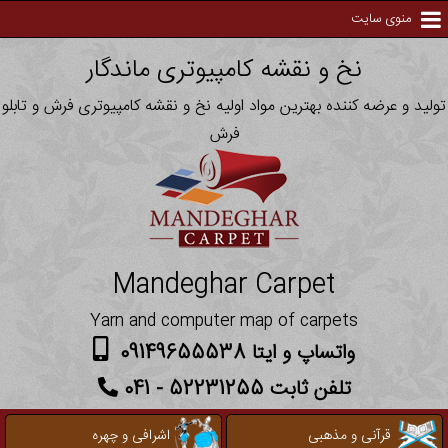
منوی سایت
نخ و نقشه کامپیوتری ماندگار
تولید و عرضه کننده بهترین مواد اولیه نخ و نقشه کامپیوتری فرش و تابلو
فرش
Mandeghar Carpet
Yarn and computer map of carpets
واتساپ و ایتا 09149655538
تلفن ثابت 52231255 - 041
قرآنی و مذهبی
اشرافی و چهره