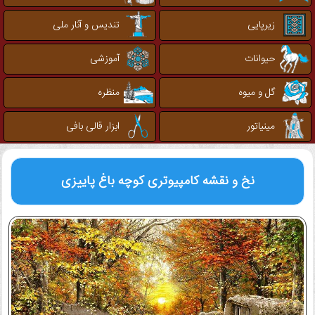
زیرپایی
تندیس و آثار ملی
حیوانات
آموزشی
گل و میوه
منظره
مینیاتور
ابزار قالی بافی
نخ و نقشه کامپیوتری
کوچه باغ پاییزی