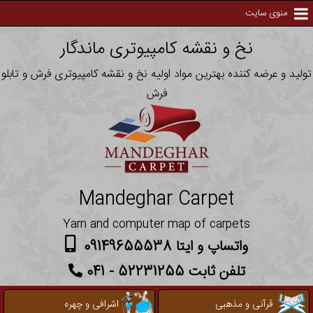
منوی سایت
نخ و نقشه کامپیوتری ماندگار
تولید و عرضه کننده بهترین مواد اولیه نخ و نقشه کامپیوتری فرش و تابلو
فرش
Mandeghar Carpet
Yarn and computer map of carpets
واتساپ و ایتا 09149655538
تلفن ثابت 52231255 - 041
قرآنی و مذهبی
اشرافی و چهره