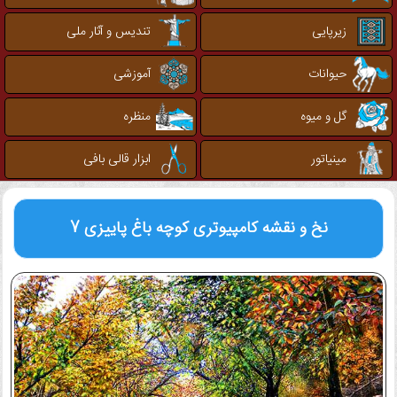
زیرپایی
تندیس و آثار ملی
حیوانات
آموزشی
گل و میوه
منظره
مینیاتور
ابزار قالی بافی
نخ و نقشه کامپیوتری
کوچه باغ پاییزی 7