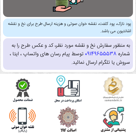
پود نازک، پود کلفت، نقشه خوان صوتی و هزینه ارسال طرح برای نخ و نقشه
اشانتیون می باشد.
به منظور سفارش نخ و نقشه مورد نظر، کد و عکس طرح را به
شماره
09149655538
توسط پیام رسان های واتساپ ، ایتا ،
سروش یا تلگرام ارسال نمائید.