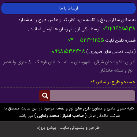
ارتباط با ما
به منظور سفارش نخ و نقشه مورد نظر، کد و عکس طرح را به شماره
09149655538
توسط یکی از پیام رسان ها ارسال نمائید .
52231255 - 041
شماره تلفن ثابت
09981536238
( بابت تماس های ضروری )
آدرس : آذربایجان شرقی - شهرستان میانه - خیابان فرهنگ - 8 متری ولیعصر
- نخ و نقشه ماندگار
جستجو طرح بر اساس کد
کلیه حقوق مادی و معنوی طرح های نخ و نقشه موجود در این سایت مطعلق به
شرکت ماندگار فرش
( صاحب امتیاز : محمد رضایی )
می باشد.
طراحی و پشتیبانی سایت :
پیشرو پروژه