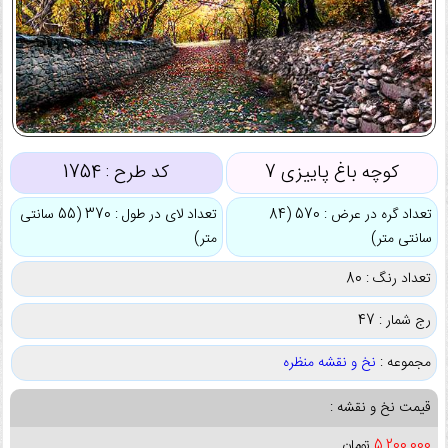
کوچه باغ پاییزی 7
کد طرح :
1754
تعداد گره در عرض : 570 (84
تعداد لای در طول : 370 (55 سانتی
سانتی متر)
متر)
تعداد رنگ : 80
رج شمار : 47
مجموعه :
نخ و نقشه منظره
قیمت نخ و نقشه :
5,200,000
تومان