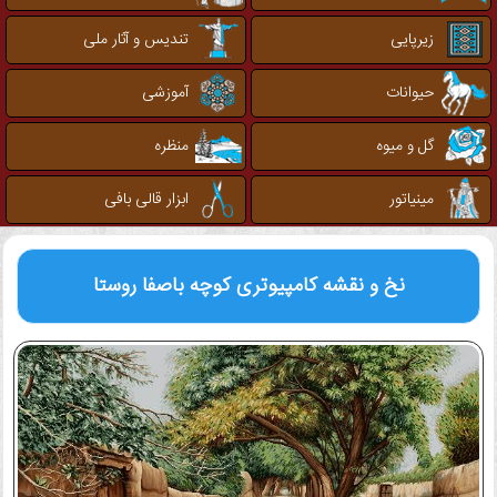
زیرپایی
تندیس و آثار ملی
حیوانات
آموزشی
گل و میوه
منظره
مینیاتور
ابزار قالی بافی
نخ و نقشه کامپیوتری
کوچه باصفا روستا