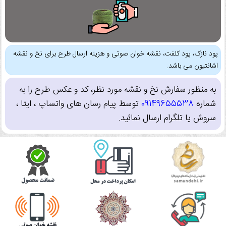
پود نازک، پود کلفت، نقشه خوان صوتی و هزینه ارسال طرح برای نخ و نقشه
اشانتیون می باشد.
به منظور سفارش نخ و نقشه مورد نظر، کد و عکس طرح را به
شماره
09149655538
توسط پیام رسان های واتساپ ، ایتا ،
سروش یا تلگرام ارسال نمائید.