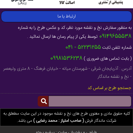
ارتباط با ما
به منظور سفارش نخ و نقشه مورد نظر، کد و عکس طرح را به شماره
09149655538
توسط یکی از پیام رسان ها ارسال نمائید .
52231255 - 041
شماره تلفن ثابت
09981536238
( بابت تماس های ضروری )
آدرس : آذربایجان شرقی - شهرستان میانه - خیابان فرهنگ - 8 متری ولیعصر
- نخ و نقشه ماندگار
جستجو طرح بر اساس کد
کلیه حقوق مادی و معنوی طرح های نخ و نقشه موجود در این سایت مطعلق به
شرکت ماندگار فرش
( صاحب امتیاز : محمد رضایی )
می باشد.
طراحی و پشتیبانی سایت :
پیشرو پروژه