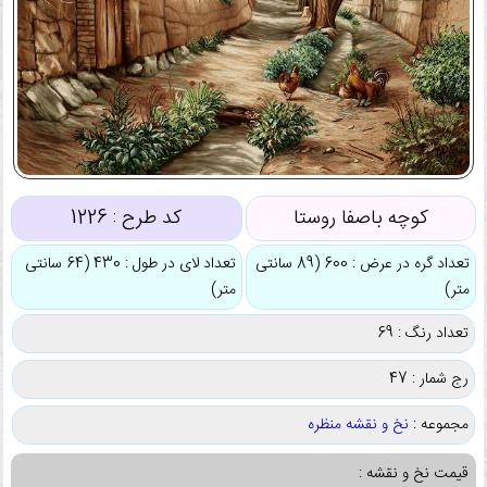
کوچه باصفا روستا
کد طرح :
1226
تعداد گره در عرض : 600 (89 سانتی
تعداد لای در طول : 430 (64 سانتی
متر)
متر)
تعداد رنگ : 69
رج شمار : 47
مجموعه :
نخ و نقشه منظره
قیمت نخ و نقشه :