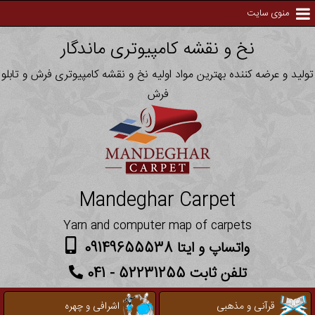
منوی سایت
نخ و نقشه کامپیوتری ماندگار
تولید و عرضه کننده بهترین مواد اولیه نخ و نقشه کامپیوتری فرش و تابلو
فرش
Mandeghar Carpet
Yarn and computer map of carpets
واتساپ و ایتا 09149655538
تلفن ثابت 52231255 - 041
قرآنی و مذهبی
اشرافی و چهره