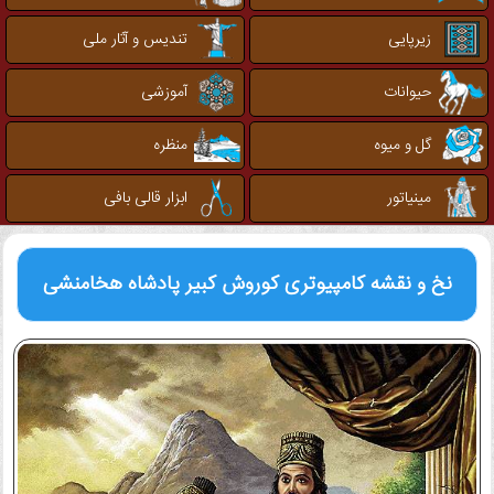
زیرپایی
تندیس و آثار ملی
حیوانات
آموزشی
گل و میوه
منظره
مینیاتور
ابزار قالی بافی
نخ و نقشه کامپیوتری
کوروش کبیر پادشاه هخامنشی