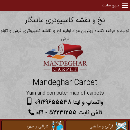
منوی سایت
نخ و نقشه کامپیوتری ماندگار
تولید و عرضه کننده بهترین مواد اولیه نخ و نقشه کامپیوتری فرش و تابلو
فرش
Mandeghar Carpet
Yarn and computer map of carpets
واتساپ و ایتا 09149655538
تلفن ثابت 52231255 - 041
قرآنی و مذهبی
اشرافی و چهره