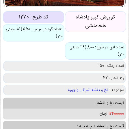
کوروش کبیر پادشاه
کد طرح :
1270
هخامنشی
تعداد گره در عرض : 550 (81 سانتی
متر)
تعداد لای در طول : 800 (119 سانتی
متر)
تعداد رنگ : 150
رج شمار : 47
مجموعه :
نخ و نقشه اشرافی و چهره
قیمت نخ و نقشه :
12400000
تومان
قیمت نخ و نقشه + چله پنبه :