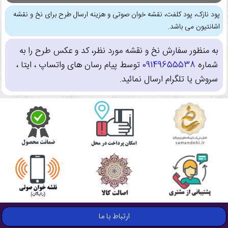
پود نازک، پود کلفت، نقشه خوان صوتی و هزینه ارسال طرح برای نخ و نقشه
اشانتیون می باشد.
به منظور سفارش نخ و نقشه مورد نظر، کد و عکس طرح را به
شماره
09149655538
توسط پیام رسان های واتساپ ، ایتا ،
سروش یا تلگرام ارسال نمائید.
ارتباط با ما