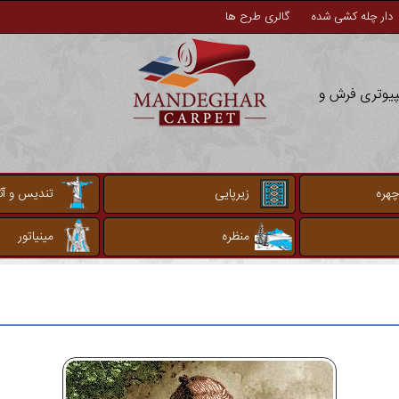
دار چله کشی شده
گالری طرح ها
مپیوتری فرش و
چهره
زیرپایی
تندیس و آثا
منظره
مینیاتور