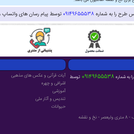
 برای نخ و نقشه اشانتیون می باشد.
س طرح را به شماره
09149655538
توسط پیام رسان های واتساپ ، ای
آیات قرآنی و عکس های مذهبی
09149655538
ا به شماره
توسط
اشرافی و چهره
آموزشی
تندیس و آثار ملی
حیوانات
آدرس : آذربایجان شرقی - شهرستان میانه - خیابان فرهنگ - 8 متری ولیعصر - نخ و نقشه