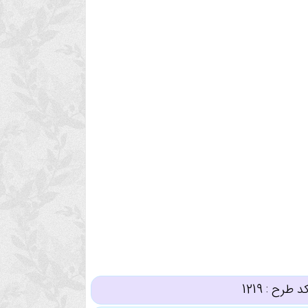
د طرح :
1219