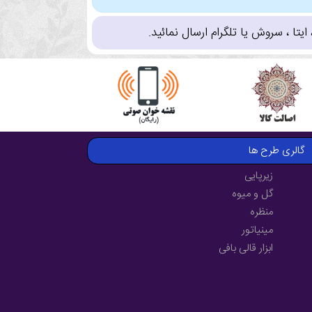
تا ، سروش یا تلگرام ارسال نمائید.
گالری طرح ها
زیرپایی
گل و میوه
منظره
مینیاتور
ابزار قالی بافی