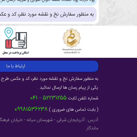
پود نازک، پود کلفت، نقشه خوان صوتی و هزینه ارسال طرح
به منظور سفارش نخ و نقشه مورد نظر، کد و عک
ارتباط با ما
به منظور سفارش نخ و نقشه مورد نظر، کد و عکس طرح ر
یکی از پیام رسان ها ارسال نمائید .
52231255 - 041
شماره تلفن ثابت
09981536238
( بابت تماس های ضروری )
ماندگار