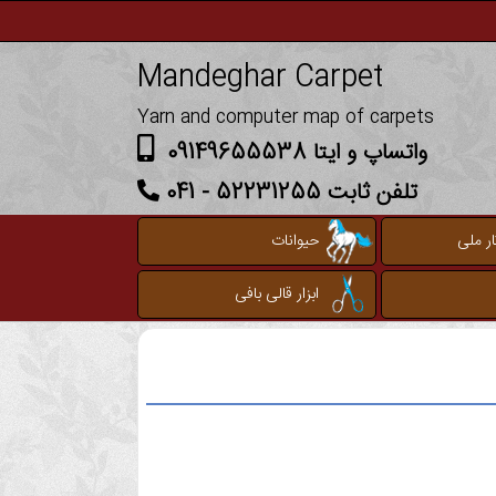
Mandeghar Carpet
Yarn and computer map of carpets
واتساپ و ایتا 09149655538
تلفن ثابت 52231255 - 041
ر ملی
حیوانات
ابزار قالی بافی