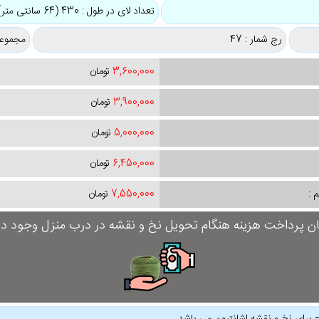
تعداد لای در طول : 430 (64 سانتی متر)
رج شمار : 47
مجموعه
3,600,000
تومان
3,900,000
تومان
5,000,000
تومان
6,450,000
تومان
 :
7,550,000
تومان
ان پرداخت هزینه هنگام تحویل نخ و نقشه در درب منزل وجود دار