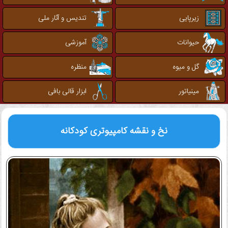
زیرپایی
تندیس و آثار ملی
حیوانات
آموزشی
گل و میوه
منظره
مینیاتور
ابزار قالی بافی
نخ و نقشه کامپیوتری
کودکانه