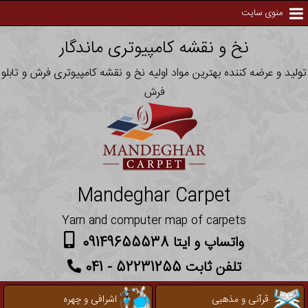
منوی سایت
نخ و نقشه کامپیوتری ماندگار
تولید و عرضه کننده بهترین مواد اولیه نخ و نقشه کامپیوتری فرش و تابلو
فرش
Mandeghar Carpet
Yarn and computer map of carpets
واتساپ و ایتا 09149655538
تلفن ثابت 52231255 - 041
قرآنی و مذهبی
اشرافی و چهره