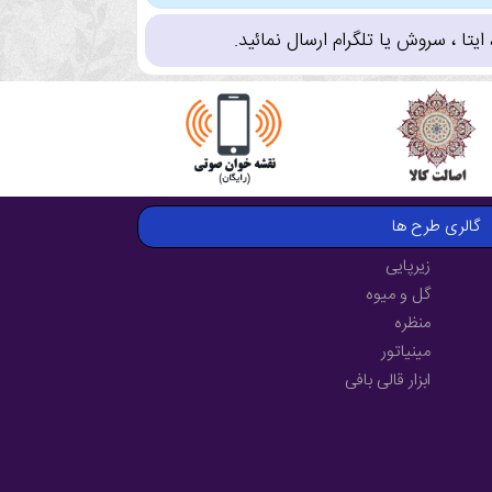
تا ، سروش یا تلگرام ارسال نمائید.
گالری طرح ها
زیرپایی
گل و میوه
منظره
مینیاتور
ابزار قالی بافی