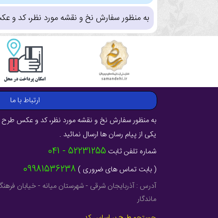
به منظور سفارش نخ و نقشه مورد نظر، کد و عک
ارتباط با ما
به منظور سفارش نخ و نقشه مورد نظر، کد و عکس طرح ر
یکی از پیام رسان ها ارسال نمائید .
52231255 - 041
شماره تلفن ثابت
09981536238
( بابت تماس های ضروری )
ماندگار
جستجو طرح بر اساس کد