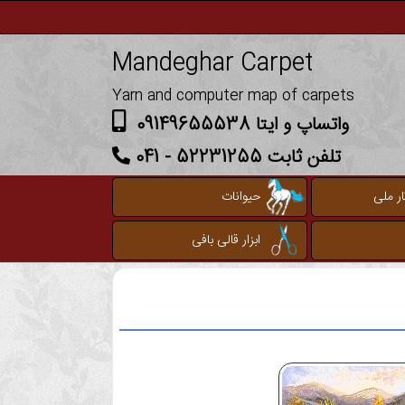
Mandeghar Carpet
Yarn and computer map of carpets
واتساپ و ایتا 09149655538
تلفن ثابت 52231255 - 041
ر ملی
حیوانات
ابزار قالی بافی