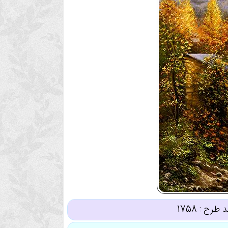
د طرح :
1758