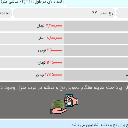
تعداد لای در طول : 421 (62 سانتی متر)
رج شمار : 47
مجموعه
7,200,000
تومان
8,100,000
تومان
11500000
تومان
14150000
تومان
 :
17550000
تومان
ان پرداخت هزینه هنگام تحویل نخ و نقشه در درب منزل وجود دار
 برای نخ و نقشه اشانتیون می باشد.