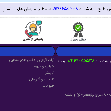
س طرح را به شماره
09149655538
توسط پیام رسان های واتساپ ، ای
آیات قرآنی و عکس های مذهبی
09149655538
ا به شماره
توسط
اشرافی و چهره
آموزشی
تندیس و آثار ملی
حیوانات
آدرس : آذربایجان شرقی - شهرستان میانه - خیابان فرهنگ - 8 متری ولیعصر - نخ و نقشه