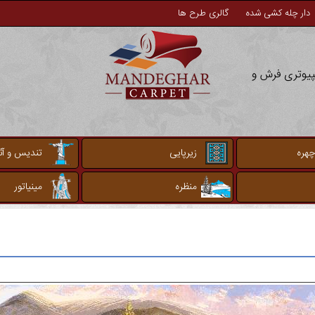
دار چله کشی شده
گالری طرح ها
مپیوتری فرش و
چهره
زیرپایی
تندیس و آثا
منظره
مینیاتور