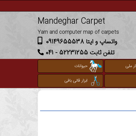
Mandeghar Carpet
Yarn and computer map of carpets
واتساپ و ایتا 09149655538
تلفن ثابت 52231255 - 041
ر ملی
حیوانات
ابزار قالی بافی