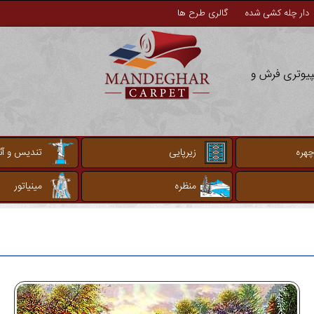
دار چله کشی شده
گالری طرح ها
مپیوتری فرش و
چهره
زیرپایی
تندیس و آثا
منظره
مینیاتور