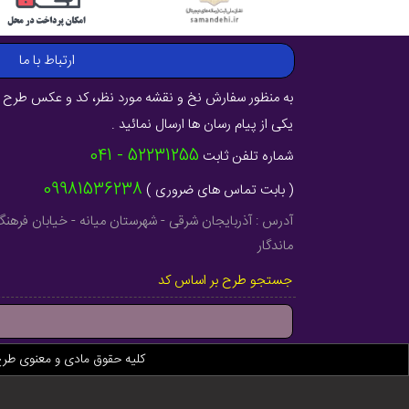
ارتباط با ما
به منظور سفارش نخ و نقشه مورد نظر، کد و عکس طرح ر
یکی از پیام رسان ها ارسال نمائید .
52231255 - 041
شماره تلفن ثابت
09981536238
( بابت تماس های ضروری )
ماندگار
جستجو طرح بر اساس کد
کلیه حقوق مادی و معنوی طر