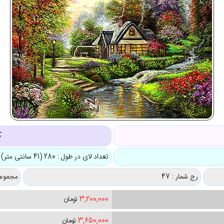
ک
تعداد لای در طول : 280 (41 سانتی متر)
رج شمار : 47
مجموعه
3,200,000
تومان
3,650,000
تومان