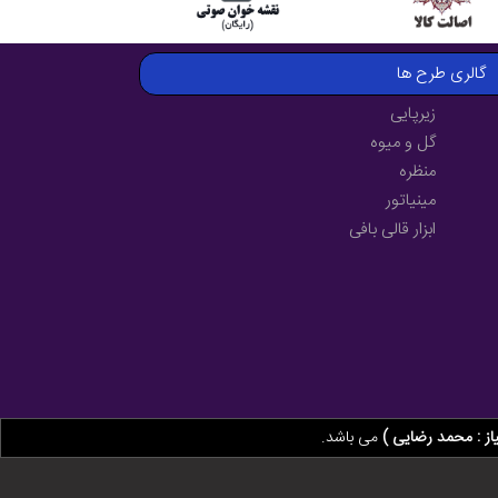
گالری طرح ها
زیرپایی
گل و میوه
منظره
مینیاتور
ابزار قالی بافی
از : محمد رضایی )
می باشد.