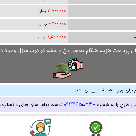
5,500,000
تومان
6,700,000
تومان
 :
8,550,000
تومان
ان پرداخت هزینه هنگام تحویل نخ و نقشه در درب منزل وجود دار
 برای نخ و نقشه اشانتیون می باشد.
س طرح را به شماره
09149655538
توسط پیام رسان های واتساپ ، ای