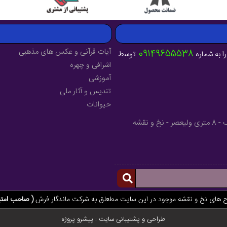
آیات قرآنی و عکس های مذهبی
09149655538
ا به شماره
توسط
اشرافی و چهره
آموزشی
تندیس و آثار ملی
حیوانات
آدرس : آذربایجان شرقی - شهرستان میانه - خیابان فرهنگ - 8 متری ولیعصر - نخ و نقشه
ح های نخ و نقشه موجود در این سایت مطعلق به شرکت ماندگار فرش
( صاحب امتی
طراحی و پشتیبانی سایت :
پیشرو پروژه