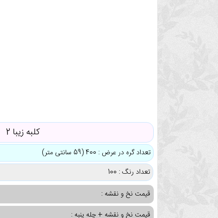
کلبه زیبا 2
تعداد گره در عرض : 400 (59 سانتی متر)
تعداد رنگ : 100
قیمت نخ و نقشه :
قیمت نخ و نقشه + چله پنبه :