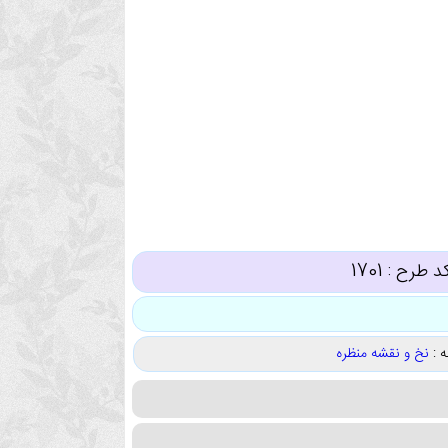
د طرح :
1701
 :
نخ و نقشه منظره