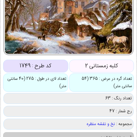
کلبه زمستانی 2
کد طرح :
1749
تعداد گره در عرض : 365 (54
تعداد لای در طول : 275 (40 سانتی
سانتی متر)
متر)
تعداد رنگ : 63
رج شمار : 47
مجموعه :
نخ و نقشه منظره