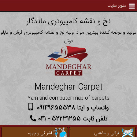
منوی سایت
نخ و نقشه کامپیوتری ماندگار
تولید و عرضه کننده بهترین مواد اولیه نخ و نقشه کامپیوتری فرش و تابلو
فرش
Mandeghar Carpet
Yarn and computer map of carpets
واتساپ و ایتا 09149655538
تلفن ثابت 52231255 - 041
قرآنی و مذهبی
اشرافی و چهره