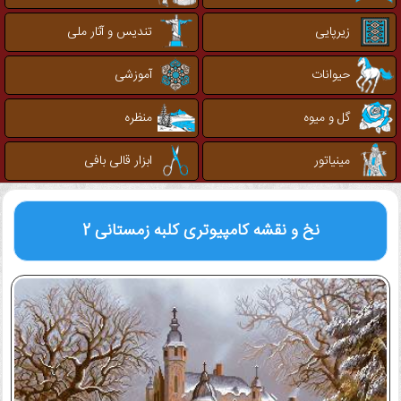
زیرپایی
تندیس و آثار ملی
حیوانات
آموزشی
گل و میوه
منظره
مینیاتور
ابزار قالی بافی
نخ و نقشه کامپیوتری
کلبه زمستانی 2