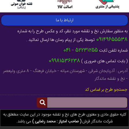
ارتباط با ما
به منظور سفارش نخ و نقشه مورد نظر، کد و عکس طرح را به شماره
09149655538
توسط یکی از پیام رسان ها ارسال نمائید .
52231255 - 041
شماره تلفن ثابت
09981536238
( بابت تماس های ضروری )
آدرس : آذربایجان شرقی - شهرستان میانه - خیابان فرهنگ - 8 متری ولیعصر
- نخ و نقشه ماندگار
جستجو طرح بر اساس کد
کلیه حقوق مادی و معنوی طرح های نخ و نقشه موجود در این سایت مطعلق به
شرکت ماندگار فرش
( صاحب امتیاز : محمد رضایی )
می باشد.