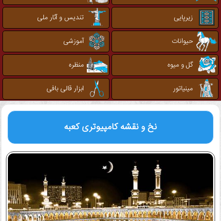
زیرپایی
تندیس و آثار ملی
حیوانات
آموزشی
گل و میوه
منظره
مینیاتور
ابزار قالی بافی
نخ و نقشه کامپیوتری
کعبه