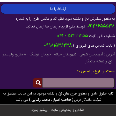
ارتباط با ما
به منظور سفارش نخ و نقشه مورد نظر، کد و عکس طرح را به شماره
09149655538
توسط یکی از پیام رسان ها ارسال نمائید .
52231255 - 041
شماره تلفن ثابت
09981536238
( بابت تماس های ضروری )
آدرس : آذربایجان شرقی - شهرستان میانه - خیابان فرهنگ - 8 متری ولیعصر
- نخ و نقشه ماندگار
جستجو طرح بر اساس کد
کلیه حقوق مادی و معنوی طرح های نخ و نقشه موجود در این سایت مطعلق به
شرکت ماندگار فرش
( صاحب امتیاز : محمد رضایی )
می باشد.
طراحی و پشتیبانی سایت :
پیشرو پروژه