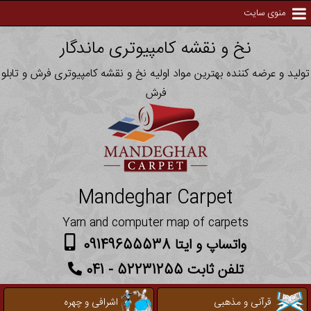
منوی سایت
نخ و نقشه کامپیوتری ماندگار
تولید و عرضه کننده بهترین مواد اولیه نخ و نقشه کامپیوتری فرش و تابلو
فرش
Mandeghar Carpet
Yarn and computer map of carpets
واتساپ و ایتا 09149655538
تلفن ثابت 52231255 - 041
قرآنی و مذهبی
اشرافی و چهره