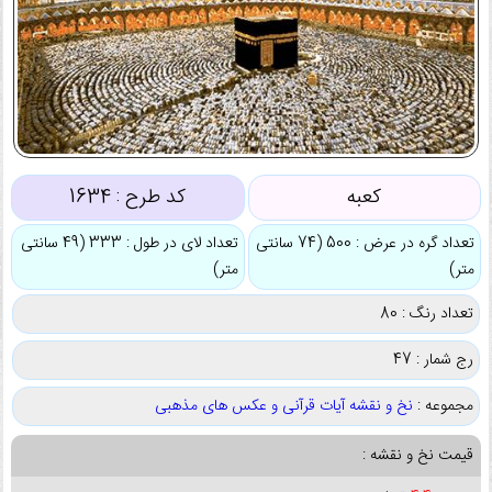
کعبه
کد طرح :
1634
تعداد گره در عرض : 500 (74 سانتی
تعداد لای در طول : 333 (49 سانتی
متر)
متر)
تعداد رنگ : 80
رج شمار : 47
مجموعه :
نخ و نقشه آیات قرآنی و عکس های مذهبی
قیمت نخ و نقشه :