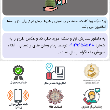
پود نازک، پود کلفت، نقشه خوان صوتی و هزینه ارسال طرح برای نخ و نقشه
اشانتیون می باشد.
به منظور سفارش نخ و نقشه مورد نظر، کد و عکس طرح را به
شماره
09149655538
توسط پیام رسان های واتساپ ، ایتا ،
سروش یا تلگرام ارسال نمائید.