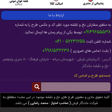
ارتباط با ما
به منظور سفارش نخ و نقشه مورد نظر، کد و عکس طرح را به شماره
09149655538
توسط یکی از پیام رسان ها ارسال نمائید .
52231255 - 041
شماره تلفن ثابت
09981536238
( بابت تماس های ضروری )
آدرس : آذربایجان شرقی - شهرستان میانه - خیابان فرهنگ - 8 متری ولیعصر
- نخ و نقشه ماندگار
جستجو طرح بر اساس کد
کلیه حقوق مادی و معنوی طرح های نخ و نقشه موجود در این سایت مطعلق به
شرکت ماندگار فرش
( صاحب امتیاز : محمد رضایی )
می باشد.