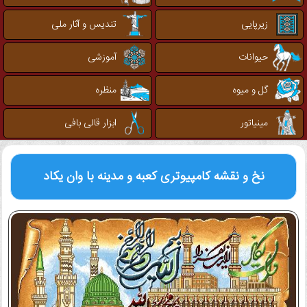
زیرپایی
تندیس و آثار ملی
حیوانات
آموزشی
گل و میوه
منظره
مینیاتور
ابزار قالی بافی
نخ و نقشه کامپیوتری
کعبه و مدینه با وان یکاد