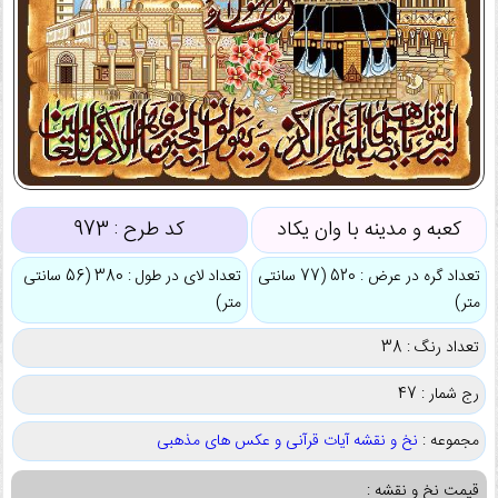
کعبه و مدینه با وان یکاد
کد طرح :
973
تعداد گره در عرض : 520 (77 سانتی
تعداد لای در طول : 380 (56 سانتی
متر)
متر)
تعداد رنگ : 38
رج شمار : 47
مجموعه :
نخ و نقشه آیات قرآنی و عکس های مذهبی
قیمت نخ و نقشه :