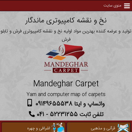
منوی سایت
نخ و نقشه کامپیوتری ماندگار
تولید و عرضه کننده بهترین مواد اولیه نخ و نقشه کامپیوتری فرش و تابلو
فرش
Mandeghar Carpet
Yarn and computer map of carpets
واتساپ و ایتا 09149655538
تلفن ثابت 52231255 - 041
قرآنی و مذهبی
اشرافی و چهره