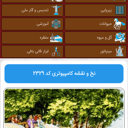
زیرپایی
تندیس و آثار ملی
حیوانات
آموزشی
گل و میوه
منظره
مینیاتور
ابزار قالی بافی
نخ و نقشه کامپیوتری
کد 2329