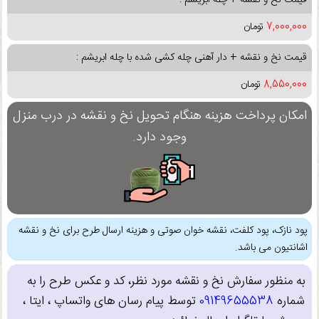
7,000,000
تومان
قیمت نخ و نقشه + دار آهنی چله کشی شده با چله ابریشم :
8,550,000
تومان
امکان پرداخت هزینه هنگام تحویل نخ و نقشه در درب منزل
وجود دارد.
پود نازک، پود کلفت، نقشه خوان صوتی و هزینه ارسال طرح برای نخ و نقشه
اشانتیون می باشد.
به منظور سفارش نخ و نقشه مورد نظر، کد و عکس طرح را به
شماره
09149655538
توسط پیام رسان های واتساپ ، ایتا ،