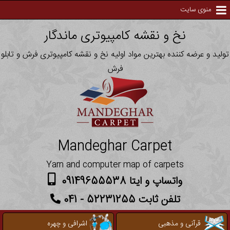
منوی سایت
نخ و نقشه کامپیوتری ماندگار
تولید و عرضه کننده بهترین مواد اولیه نخ و نقشه کامپیوتری فرش و تابلو
فرش
Mandeghar Carpet
Yarn and computer map of carpets
واتساپ و ایتا 09149655538
تلفن ثابت 52231255 - 041
قرآنی و مذهبی
اشرافی و چهره