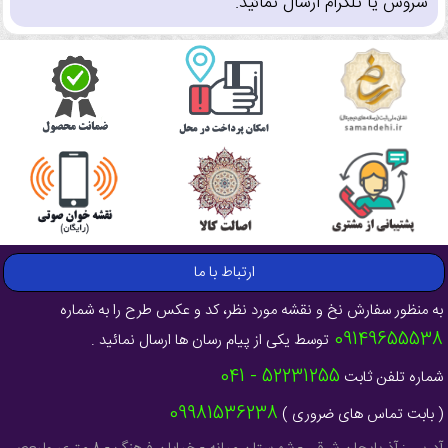
سروش یا تلگرام ارسال نمائید.
ارتباط با ما
به منظور سفارش نخ و نقشه مورد نظر، کد و عکس طرح را به شماره
09149655538
توسط یکی از پیام رسان ها ارسال نمائید .
52231255 - 041
شماره تلفن ثابت
09981536238
( بابت تماس های ضروری )