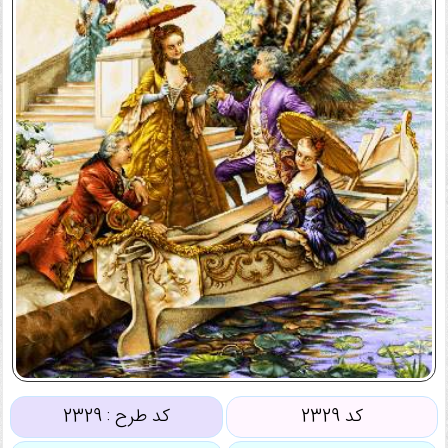
کد 2329
کد طرح :
2329