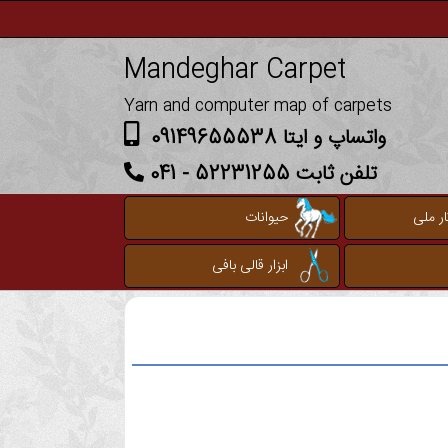
Mandeghar Carpet
Yarn and computer map of carpets
واتساپ و ایتا 09149655538
تلفن ثابت 52231255 - 041
ر ملی
حیوانات
ابزار قالی بافی