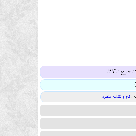
د طرح :
1371
 :
نخ و نقشه منظره