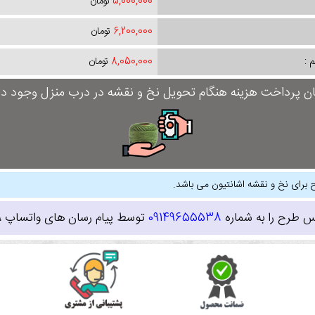
5,000,000
تومان
6,200,000
تومان
 :
8,050,000
تومان
ان پرداخت هزینه هنگام تحویل نخ و نقشه در درب منزل وجود دار
 برای نخ و نقشه اشانتیون می باشد.
س طرح را به شماره
09149655538
توسط پیام رسان های واتساپ ، ای