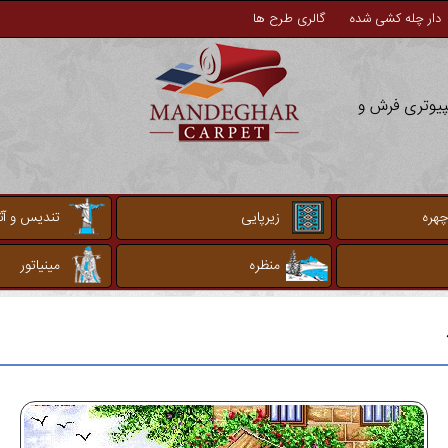
دار چله کشی شده
گالری طرح ها
مپیوتری فرش و
چهره
زیرپایی
تندیس و آثا
منظره
مینیاتور