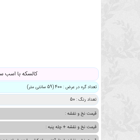
کالسکه با اسب س
تعداد گره در عرض : 400 (59 سانتی متر)
تعداد رنگ : 50
قیمت نخ و نقشه :
قیمت نخ و نقشه + چله پنبه :