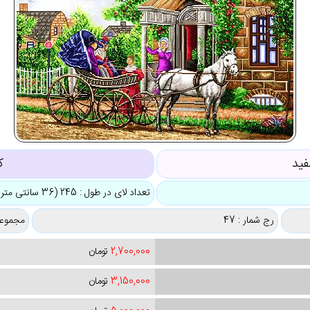
فید
ک
تعداد لای در طول : 245 (36 سانتی متر)
رج شمار : 47
مجموعه
2,700,000
تومان
3,150,000
تومان