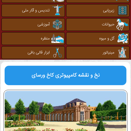
زیرپایی
تندیس و آثار ملی
حیوانات
آموزشی
گل و میوه
منظره
مینیاتور
ابزار قالی بافی
نخ و نقشه کامپیوتری
کاخ ورسای