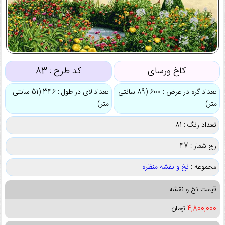
کاخ ورسای
کد طرح :
83
تعداد گره در عرض : 600 (89 سانتی
تعداد لای در طول : 346 (51 سانتی
متر)
متر)
تعداد رنگ : 81
رج شمار : 47
مجموعه :
نخ و نقشه منظره
قیمت نخ و نقشه :
4,800,000
تومان