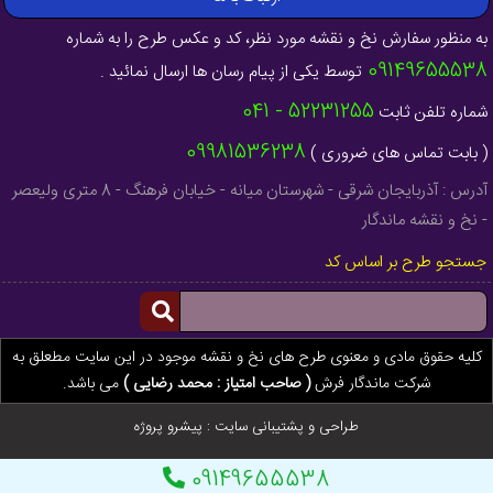
به منظور سفارش نخ و نقشه مورد نظر، کد و عکس طرح را به شماره
09149655538
توسط یکی از پیام رسان ها ارسال نمائید .
52231255 - 041
شماره تلفن ثابت
09981536238
( بابت تماس های ضروری )
آدرس : آذربایجان شرقی - شهرستان میانه - خیابان فرهنگ - 8 متری ولیعصر
- نخ و نقشه ماندگار
جستجو طرح بر اساس کد
کلیه حقوق مادی و معنوی طرح های نخ و نقشه موجود در این سایت مطعلق به
شرکت ماندگار فرش
( صاحب امتیاز : محمد رضایی )
می باشد.
طراحی و پشتیبانی سایت :
پیشرو پروژه
09149655538