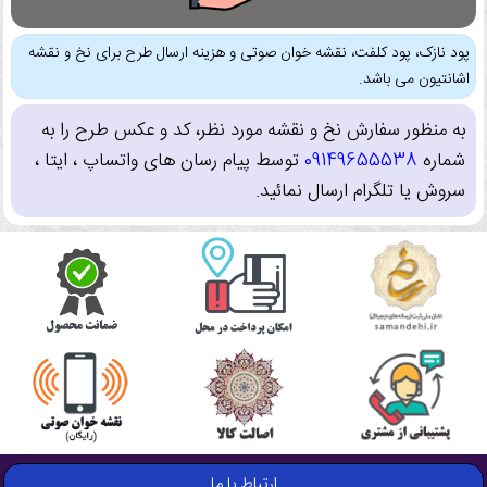
پود نازک، پود کلفت، نقشه خوان صوتی و هزینه ارسال طرح برای نخ و نقشه
اشانتیون می باشد.
به منظور سفارش نخ و نقشه مورد نظر، کد و عکس طرح را به
شماره
09149655538
توسط پیام رسان های واتساپ ، ایتا ،
سروش یا تلگرام ارسال نمائید.
ارتباط با ما