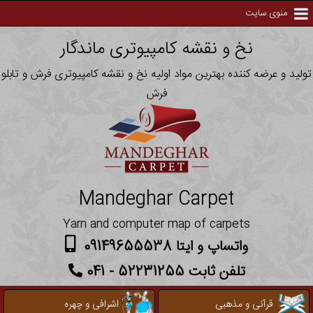
منوی سایت
نخ و نقشه کامپیوتری ماندگار
تولید و عرضه کننده بهترین مواد اولیه نخ و نقشه کامپیوتری فرش و تابلو
فرش
Mandeghar Carpet
Yarn and computer map of carpets
واتساپ و ایتا 09149655538
تلفن ثابت 52231255 - 041
قرآنی و مذهبی
اشرافی و چهره