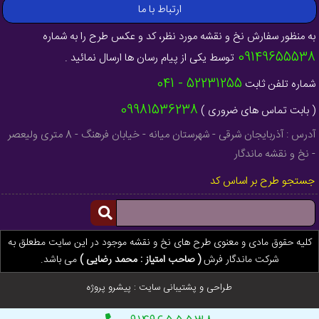
ارتباط با ما
به منظور سفارش نخ و نقشه مورد نظر، کد و عکس طرح را به شماره
09149655538
توسط یکی از پیام رسان ها ارسال نمائید .
52231255 - 041
شماره تلفن ثابت
09981536238
( بابت تماس های ضروری )
آدرس : آذربایجان شرقی - شهرستان میانه - خیابان فرهنگ - 8 متری ولیعصر
- نخ و نقشه ماندگار
جستجو طرح بر اساس کد
کلیه حقوق مادی و معنوی طرح های نخ و نقشه موجود در این سایت مطعلق به
شرکت ماندگار فرش
( صاحب امتیاز : محمد رضایی )
می باشد.
طراحی و پشتیبانی سایت :
پیشرو پروژه