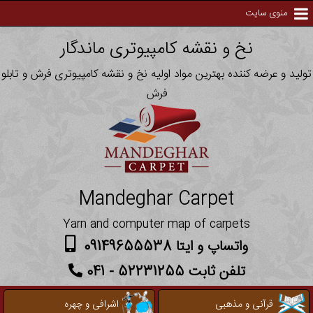
منوی سایت
نخ و نقشه کامپیوتری ماندگار
تولید و عرضه کننده بهترین مواد اولیه نخ و نقشه کامپیوتری فرش و تابلو
فرش
Mandeghar Carpet
Yarn and computer map of carpets
واتساپ و ایتا 09149655538
تلفن ثابت 52231255 - 041
قرآنی و مذهبی
اشرافی و چهره