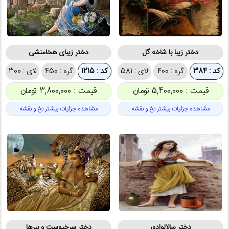
دختر زیبا با شاخه گل
دختر زیبای هخامنشی
کد : 384
گره : 400
لای : 581
کد : 1215
گره : 450
لای : 300
قیمت : 5,400,000 تومان
قیمت : 3,800,000 تومان
مشاهده جزئیات بیشتر نخ و نقشه
مشاهده جزئیات بیشتر نخ و نقشه
دختر سالالوادور
دختر سرخپوست و ببرها