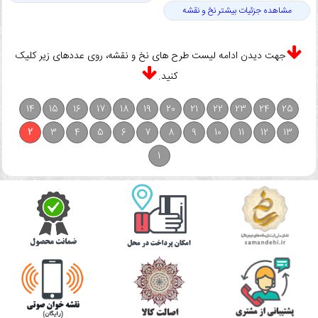
مشاهده جزئیات بیشتر نخ و نقشه
جهت دیدن ادامه لیست طرح های نخ و نقشه، روی عددهای زیر کلیک
کنید.
14
15
16
17
18
19
20
21
22
23
24
25
2
3
4
5
6
7
8
9
10
11
12
13
1