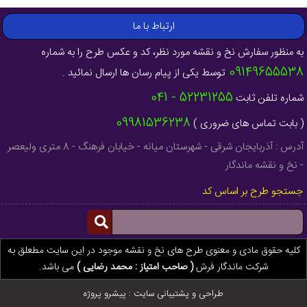
ارتباط با ما
به منظور سفارش نخ و نقشه مورد نظر، کد و عکس طرح را به شماره
09149655538
توسط یکی از پیام رسان ها ارسال نمائید .
52231255 - 041
شماره تلفن ثابت
09981536238
( بابت تماس های ضروری )
آدرس : آذربایجان شرقی - شهرستان میانه - خیابان فرهنگ - 8 متری ولیعصر
- نخ و نقشه ماندگار
جستجو طرح بر اساس کد
کلیه حقوق مادی و معنوی طرح های نخ و نقشه موجود در این سایت مطعلق به
شرکت ماندگار فرش
( صاحب امتیاز : محمد رضایی )
می باشد.
طراحی و پشتیبانی سایت :
پیشرو پروژه