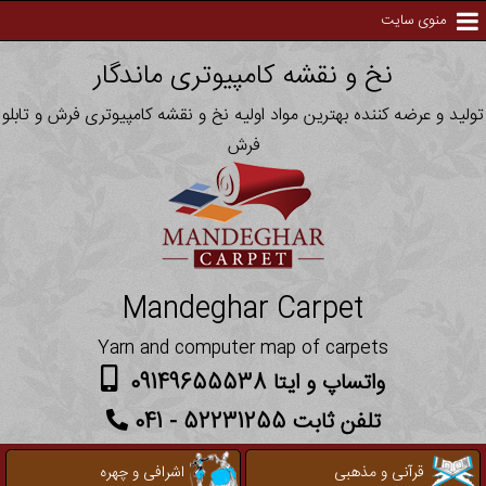
منوی سایت
نخ و نقشه کامپیوتری ماندگار
تولید و عرضه کننده بهترین مواد اولیه نخ و نقشه کامپیوتری فرش و تابلو
فرش
Mandeghar Carpet
Yarn and computer map of carpets
واتساپ و ایتا 09149655538
تلفن ثابت 52231255 - 041
قرآنی و مذهبی
اشرافی و چهره