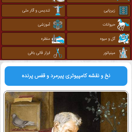
زیرپایی
تندیس و آثار ملی
حیوانات
آموزشی
گل و میوه
منظره
مینیاتور
ابزار قالی بافی
نخ و نقشه کامپیوتری
پیرمرد و قفس پرنده