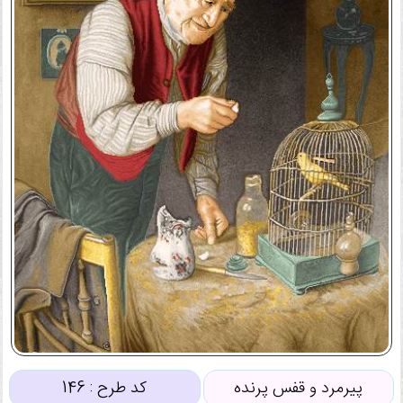
پیرمرد و قفس پرنده
کد طرح :
146