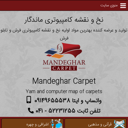
منوی سایت
نخ و نقشه کامپیوتری ماندگار
تولید و عرضه کننده بهترین مواد اولیه نخ و نقشه کامپیوتری فرش و تابلو
فرش
Mandeghar Carpet
Yarn and computer map of carpets
واتساپ و ایتا 09149655538
تلفن ثابت 52231255 - 041
قرآنی و مذهبی
اشرافی و چهره