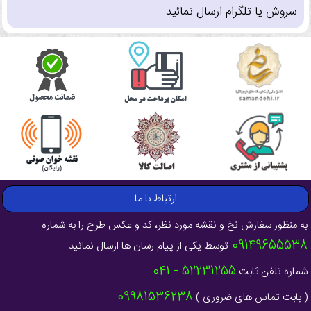
سروش یا تلگرام ارسال نمائید.
ارتباط با ما
به منظور سفارش نخ و نقشه مورد نظر، کد و عکس طرح را به شماره
09149655538
توسط یکی از پیام رسان ها ارسال نمائید .
52231255 - 041
شماره تلفن ثابت
09981536238
( بابت تماس های ضروری )