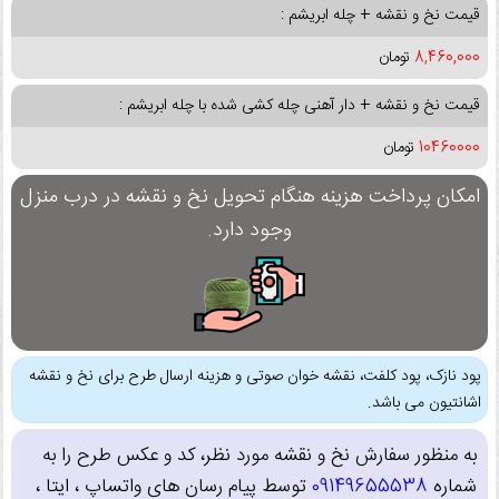
قیمت نخ و نقشه + چله ابریشم :
8,460,000
تومان
قیمت نخ و نقشه + دار آهنی چله کشی شده با چله ابریشم :
10460000
تومان
امکان پرداخت هزینه هنگام تحویل نخ و نقشه در درب منزل
وجود دارد.
پود نازک، پود کلفت، نقشه خوان صوتی و هزینه ارسال طرح برای نخ و نقشه
اشانتیون می باشد.
به منظور سفارش نخ و نقشه مورد نظر، کد و عکس طرح را به
شماره
09149655538
توسط پیام رسان های واتساپ ، ایتا ،