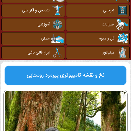
زیرپایی
تندیس و آثار ملی
حیوانات
آموزشی
گل و میوه
منظره
مینیاتور
ابزار قالی بافی
نخ و نقشه کامپیوتری
پیرمرد روستایی