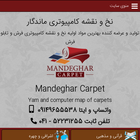
منوی سایت
نخ و نقشه کامپیوتری ماندگار
تولید و عرضه کننده بهترین مواد اولیه نخ و نقشه کامپیوتری فرش و تابلو
فرش
Mandeghar Carpet
Yarn and computer map of carpets
واتساپ و ایتا 09149655538
تلفن ثابت 52231255 - 041
قرآنی و مذهبی
اشرافی و چهره