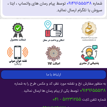
شماره
09149655538
توسط پیام رسان های واتساپ ، ایتا ،
سروش یا تلگرام ارسال نمائید.
ارتباط با ما
به منظور سفارش نخ و نقشه مورد نظر، کد و عکس طرح را به شماره
09149655538
توسط یکی از پیام رسان ها ارسال نمائید .
52231255 - 041
شماره تلفن ثابت