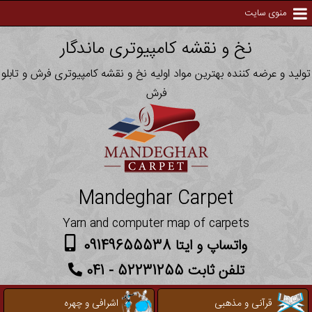
منوی سایت
نخ و نقشه کامپیوتری ماندگار
تولید و عرضه کننده بهترین مواد اولیه نخ و نقشه کامپیوتری فرش و تابلو
فرش
Mandeghar Carpet
Yarn and computer map of carpets
واتساپ و ایتا 09149655538
تلفن ثابت 52231255 - 041
قرآنی و مذهبی
اشرافی و چهره