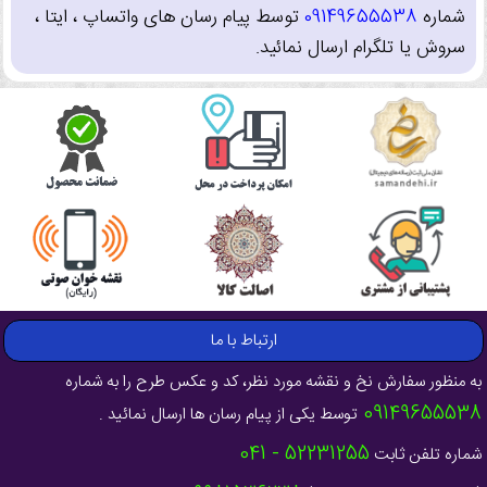
شماره
09149655538
توسط پیام رسان های واتساپ ، ایتا ،
سروش یا تلگرام ارسال نمائید.
ارتباط با ما
به منظور سفارش نخ و نقشه مورد نظر، کد و عکس طرح را به شماره
09149655538
توسط یکی از پیام رسان ها ارسال نمائید .
52231255 - 041
شماره تلفن ثابت