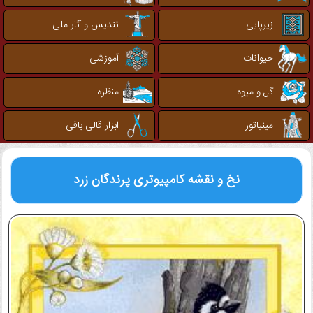
زیرپایی
تندیس و آثار ملی
حیوانات
آموزشی
گل و میوه
منظره
مینیاتور
ابزار قالی بافی
نخ و نقشه کامپیوتری
پرندگان زرد