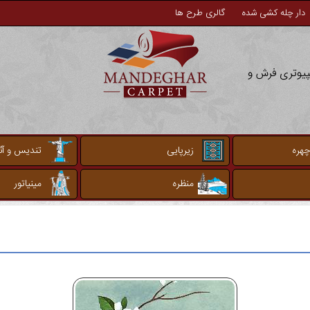
دار چله کشی شده
گالری طرح ها
مپیوتری فرش و
چهره
زیرپایی
تندیس و آثا
منظره
مینیاتور