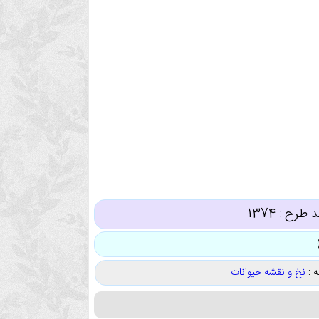
د طرح :
1374
 :
نخ و نقشه حیوانات