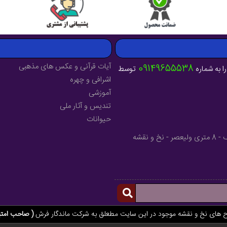
آیات قرآنی و عکس های مذهبی
09149655538
ا به شماره
توسط
اشرافی و چهره
آموزشی
تندیس و آثار ملی
حیوانات
آدرس : آذربایجان شرقی - شهرستان میانه - خیابان فرهنگ - 8 متری ولیعصر - نخ و نقشه
ح های نخ و نقشه موجود در این سایت مطعلق به شرکت ماندگار فرش
( صاحب امتی