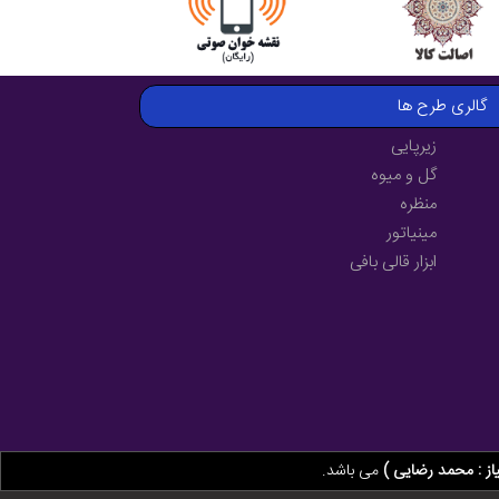
گالری طرح ها
زیرپایی
گل و میوه
منظره
مینیاتور
ابزار قالی بافی
از : محمد رضایی )
می باشد.