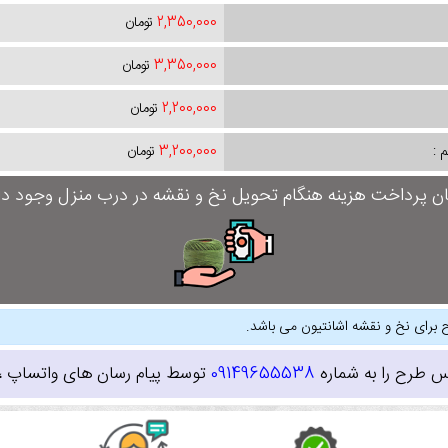
2,350,000
تومان
3,350,000
تومان
2,200,000
تومان
 :
3,200,000
تومان
ان پرداخت هزینه هنگام تحویل نخ و نقشه در درب منزل وجود دار
 برای نخ و نقشه اشانتیون می باشد.
س طرح را به شماره
09149655538
توسط پیام رسان های واتساپ ، ای