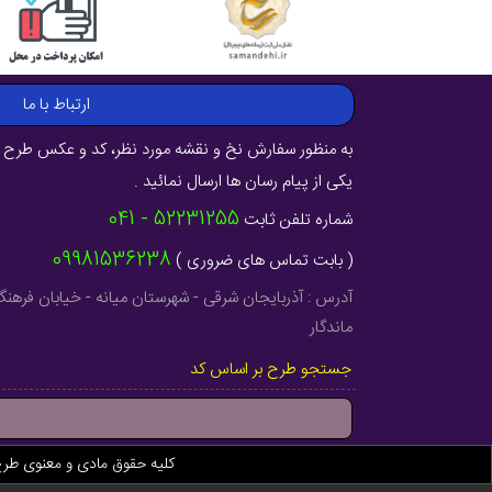
ارتباط با ما
به منظور سفارش نخ و نقشه مورد نظر، کد و عکس طرح ر
یکی از پیام رسان ها ارسال نمائید .
52231255 - 041
شماره تلفن ثابت
09981536238
( بابت تماس های ضروری )
ماندگار
جستجو طرح بر اساس کد
کلیه حقوق مادی و معنوی طر