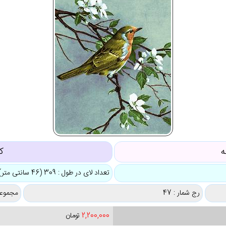
ه
ک
تعداد لای در طول : 309 (46 سانتی متر)
رج شمار : 47
مجموعه
2,200,000
تومان