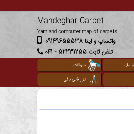
Mandeghar Carpet
Yarn and computer map of carpets
واتساپ و ایتا 09149655538
تلفن ثابت 52231255 - 041
ر ملی
حیوانات
ابزار قالی بافی