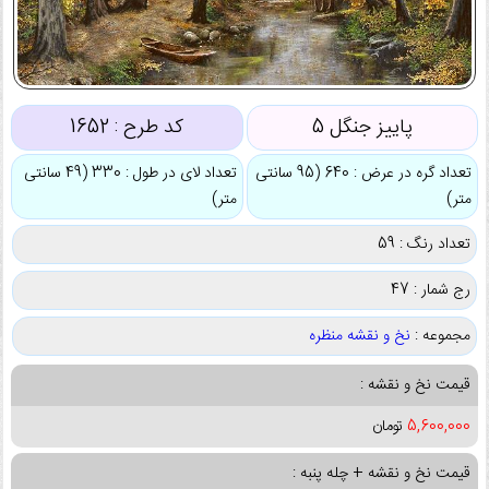
پاییز جنگل 5
کد طرح :
1652
تعداد گره در عرض : 640 (95 سانتی
تعداد لای در طول : 330 (49 سانتی
متر)
متر)
تعداد رنگ : 59
رج شمار : 47
مجموعه :
نخ و نقشه منظره
قیمت نخ و نقشه :
5,600,000
تومان
قیمت نخ و نقشه + چله پنبه :