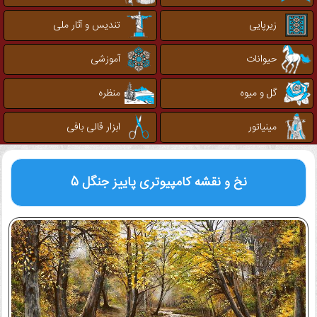
زیرپایی
تندیس و آثار ملی
حیوانات
آموزشی
گل و میوه
منظره
مینیاتور
ابزار قالی بافی
نخ و نقشه کامپیوتری
پاییز جنگل 5