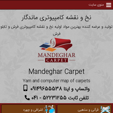
منوی سایت
نخ و نقشه کامپیوتری ماندگار
تولید و عرضه کننده بهترین مواد اولیه نخ و نقشه کامپیوتری فرش و تابلو
فرش
Mandeghar Carpet
Yarn and computer map of carpets
واتساپ و ایتا 09149655538
تلفن ثابت 52231255 - 041
قرآنی و مذهبی
اشرافی و چهره