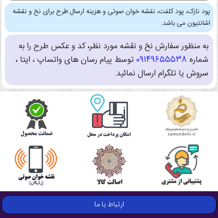
پود نازک، پود کلفت، نقشه خوان صوتی و هزینه ارسال طرح برای نخ و نقشه
اشانتیون می باشد.
به منظور سفارش نخ و نقشه مورد نظر، کد و عکس طرح را به
شماره
09149655538
توسط پیام رسان های واتساپ ، ایتا ،
سروش یا تلگرام ارسال نمائید.
ارتباط با ما