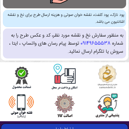
پود نازک، پود کلفت، نقشه خوان صوتی و هزینه ارسال طرح برای نخ و نقشه
اشانتیون می باشد.
به منظور سفارش نخ و نقشه مورد نظر، کد و عکس طرح را به
شماره
09149655538
توسط پیام رسان های واتساپ ، ایتا ،
سروش یا تلگرام ارسال نمائید.