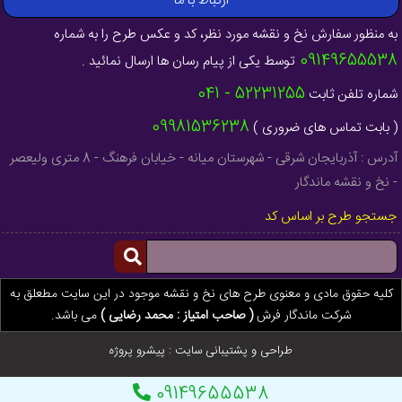
ارتباط با ما
به منظور سفارش نخ و نقشه مورد نظر، کد و عکس طرح را به شماره
09149655538
توسط یکی از پیام رسان ها ارسال نمائید .
52231255 - 041
شماره تلفن ثابت
09981536238
( بابت تماس های ضروری )
آدرس : آذربایجان شرقی - شهرستان میانه - خیابان فرهنگ - 8 متری ولیعصر
- نخ و نقشه ماندگار
جستجو طرح بر اساس کد
کلیه حقوق مادی و معنوی طرح های نخ و نقشه موجود در این سایت مطعلق به
شرکت ماندگار فرش
( صاحب امتیاز : محمد رضایی )
می باشد.
طراحی و پشتیبانی سایت :
پیشرو پروژه
09149655538