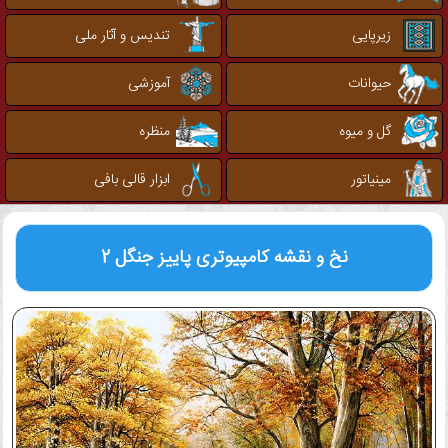
زیرپایی
تندیس و آثار ملی
حیوانات
آموزشی
گل و میوه
منظره
مینیاتور
ابزار قالی بافی
نخ و نقشه کامپیوتری
پاییز جنگل 2