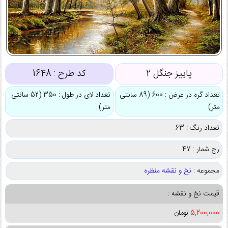
پاییز جنگل 2
کد طرح :
1648
تعداد گره در عرض : 600 (89 سانتی
تعداد لای در طول : 350 (52 سانتی
متر)
متر)
تعداد رنگ : 63
رج شمار : 47
مجموعه :
نخ و نقشه منظره
قیمت نخ و نقشه :
5,200,000
تومان