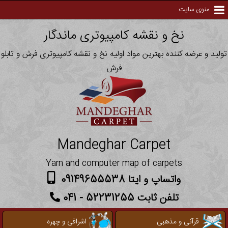
منوی سایت
نخ و نقشه کامپیوتری ماندگار
تولید و عرضه کننده بهترین مواد اولیه نخ و نقشه کامپیوتری فرش و تابلو
فرش
Mandeghar Carpet
Yarn and computer map of carpets
واتساپ و ایتا 09149655538
تلفن ثابت 52231255 - 041
قرآنی و مذهبی
اشرافی و چهره