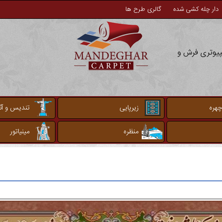
دار چله کشی شده
گالری طرح ها
مپیوتری فرش و
چهره
زیرپایی
تندیس و آثا
منظره
مینیاتور