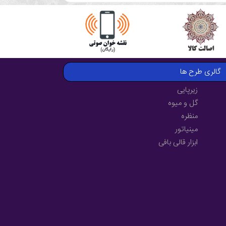
گالری طرح ها
زیرپایی
گل و میوه
منظره
مینیاتور
ابزار قالی بافی