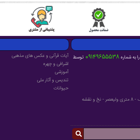
آیات قرآنی و عکس های مذهبی
09149655538
ا به شماره
توسط
اشرافی و چهره
آموزشی
تندیس و آثار ملی
حیوانات
آدرس : آذربایجان شرقی - شهرستان میانه - خیابان فرهنگ - 8 متری ولیعصر - نخ و نقشه