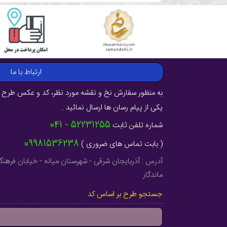
ارتباط با ما
به منظور سفارش نخ و نقشه مورد نظر، کد و عکس طرح ر
یکی از پیام رسان ها ارسال نمائید .
52231255 - 041
شماره تلفن ثابت
09981536238
( بابت تماس های ضروری )
ماندگار
جستجو طرح بر اساس کد