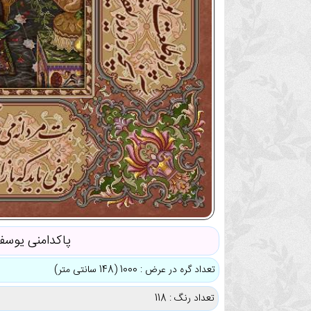
پاکدامنی یوس
تعداد گره در عرض : 1000 (148 سانتی متر)
تعداد رنگ : 118