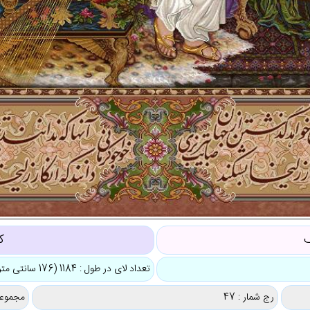
ف
ک
تعداد لای در طول : 1184 (176 سانتی متر)
رج شمار : 47
مجموعه