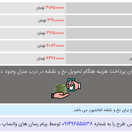
30450000
تومان
31900000
تومان
36150000
تومان
40720000
تومان
 :
44970000
تومان
ان پرداخت هزینه هنگام تحویل نخ و نقشه در درب منزل وجود دار
 برای نخ و نقشه اشانتیون می باشد.
س طرح را به شماره
09149655538
توسط پیام رسان های واتساپ ، ای