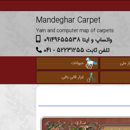
Mandeghar Carpet
Yarn and computer map of carpets
واتساپ و ایتا 09149655538
تلفن ثابت 52231255 - 041
ر ملی
حیوانات
ابزار قالی بافی