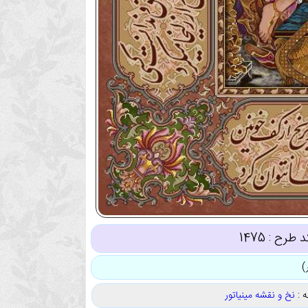
د طرح :
1475
 :
نخ و نقشه مینیاتور