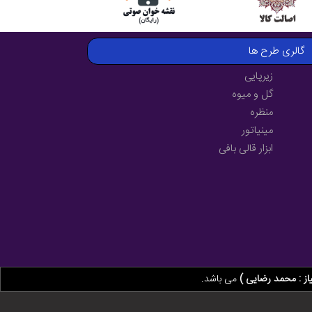
گالری طرح ها
زیرپایی
گل و میوه
منظره
مینیاتور
ابزار قالی بافی
از : محمد رضایی )
می باشد.