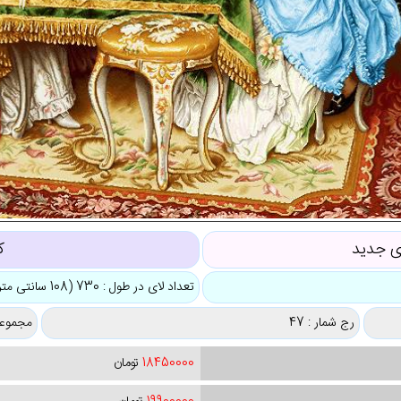
زی جدید
ک
تعداد لای در طول : 730 (108 سانتی متر)
رج شمار : 47
مجموعه
18450000
تومان