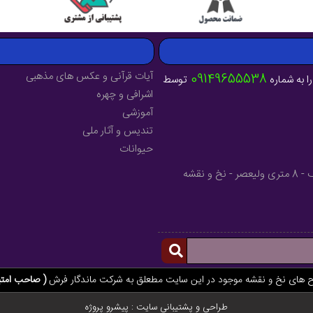
آیات قرآنی و عکس های مذهبی
09149655538
ا به شماره
توسط
اشرافی و چهره
آموزشی
تندیس و آثار ملی
حیوانات
آدرس : آذربایجان شرقی - شهرستان میانه - خیابان فرهنگ - 8 متری ولیعصر - نخ و نقشه
ح های نخ و نقشه موجود در این سایت مطعلق به شرکت ماندگار فرش
( صاحب امتی
طراحی و پشتیبانی سایت :
پیشرو پروژه