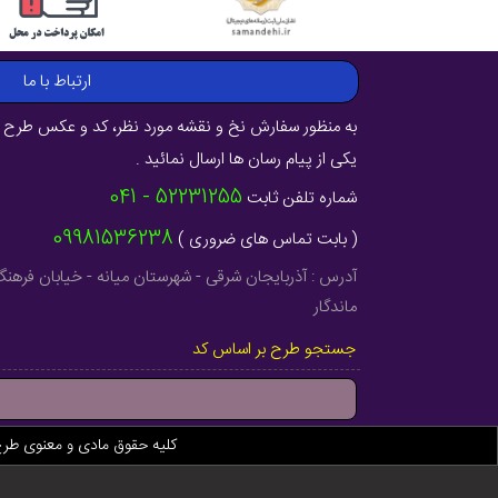
ارتباط با ما
به منظور سفارش نخ و نقشه مورد نظر، کد و عکس طرح ر
یکی از پیام رسان ها ارسال نمائید .
52231255 - 041
شماره تلفن ثابت
09981536238
( بابت تماس های ضروری )
ماندگار
جستجو طرح بر اساس کد
کلیه حقوق مادی و معنوی طر