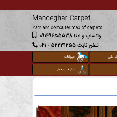
Mandeghar Carpet
Yarn and computer map of carpets
واتساپ و ایتا 09149655538
تلفن ثابت 52231255 - 041
ر ملی
حیوانات
ابزار قالی بافی