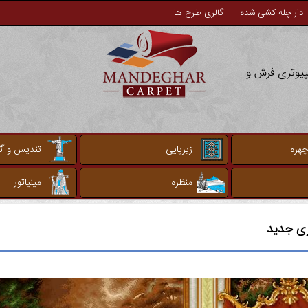
دار چله کشی شده
گالری طرح ها
مپیوتری فرش و
چهره
زیرپایی
تندیس و آثا
منظره
مینیاتور
زی جدید