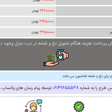
19900000
تومان
24600000
تومان
29450000
تومان
 :
34150000
تومان
ان پرداخت هزینه هنگام تحویل نخ و نقشه در درب منزل وجود دار
 برای نخ و نقشه اشانتیون می باشد.
س طرح را به شماره
09149655538
توسط پیام رسان های واتساپ ، ای