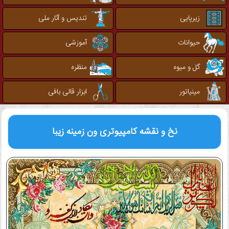
زیرپایی
تندیس و آثار ملی
حیوانات
آموزشی
گل و میوه
منظره
مینیاتور
ابزار قالی بافی
نخ و نقشه کامپیوتری
ون زمینه زیبا