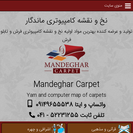
منوی سایت
نخ و نقشه کامپیوتری ماندگار
تولید و عرضه کننده بهترین مواد اولیه نخ و نقشه کامپیوتری فرش و تابلو
فرش
Mandeghar Carpet
Yarn and computer map of carpets
واتساپ و ایتا 09149655538
تلفن ثابت 52231255 - 041
قرآنی و مذهبی
اشرافی و چهره