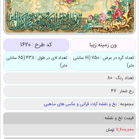
ون زمینه زیبا
کد طرح :
1620
تعداد گره در عرض : 750 (111 سانتی
تعداد لای در طول : 438 (65 سانتی
متر)
متر)
تعداد رنگ : 80
رج شمار : 47
مجموعه :
نخ و نقشه آیات قرآنی و عکس های مذهبی
قیمت نخ و نقشه :
7,600,000
تومان