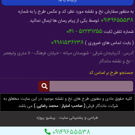
ارتباط با ما
به منظور سفارش نخ و نقشه مورد نظر، کد و عکس طرح را به شماره
09149655538
توسط یکی از پیام رسان ها ارسال نمائید .
52231255 - 041
شماره تلفن ثابت
09981536238
( بابت تماس های ضروری )
آدرس : آذربایجان شرقی - شهرستان میانه - خیابان فرهنگ - 8 متری ولیعصر
- نخ و نقشه ماندگار
جستجو طرح بر اساس کد
کلیه حقوق مادی و معنوی طرح های نخ و نقشه موجود در این سایت مطعلق به
شرکت ماندگار فرش
( صاحب امتیاز : محمد رضایی )
می باشد.
طراحی و پشتیبانی سایت :
پیشرو پروژه
09149655538