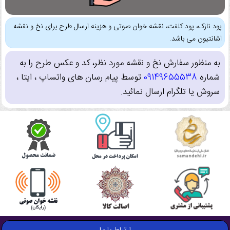
پود نازک، پود کلفت، نقشه خوان صوتی و هزینه ارسال طرح برای نخ و نقشه
اشانتیون می باشد.
به منظور سفارش نخ و نقشه مورد نظر، کد و عکس طرح را به
شماره
09149655538
توسط پیام رسان های واتساپ ، ایتا ،
سروش یا تلگرام ارسال نمائید.