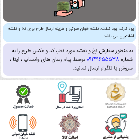
پود نازک، پود کلفت، نقشه خوان صوتی و هزینه ارسال طرح برای نخ و نقشه
اشانتیون می باشد.
به منظور سفارش نخ و نقشه مورد نظر، کد و عکس طرح را به
شماره
09149655538
توسط پیام رسان های واتساپ ، ایتا ،
سروش یا تلگرام ارسال نمائید.