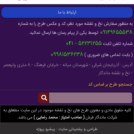
ارتباط با ما
به منظور سفارش نخ و نقشه مورد نظر، کد و عکس طرح را به شماره
09149655538
توسط یکی از پیام رسان ها ارسال نمائید .
52231255 - 041
شماره تلفن ثابت
09981536238
( بابت تماس های ضروری )
آدرس : آذربایجان شرقی - شهرستان میانه - خیابان فرهنگ - 8 متری ولیعصر
- نخ و نقشه ماندگار
جستجو طرح بر اساس کد
کلیه حقوق مادی و معنوی طرح های نخ و نقشه موجود در این سایت مطعلق به
شرکت ماندگار فرش
( صاحب امتیاز : محمد رضایی )
می باشد.
طراحی و پشتیبانی سایت :
پیشرو پروژه