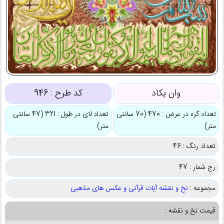
وان یکاد
کد طرح :
946
تعداد گره در عرض : 470 (70 سانتی
تعداد لای در طول : 321 (47 سانتی
متر)
متر)
تعداد رنگ : 46
رج شمار : 47
مجموعه :
نخ و نقشه آیات قرآنی و عکس های مذهبی
قیمت نخ و نقشه :