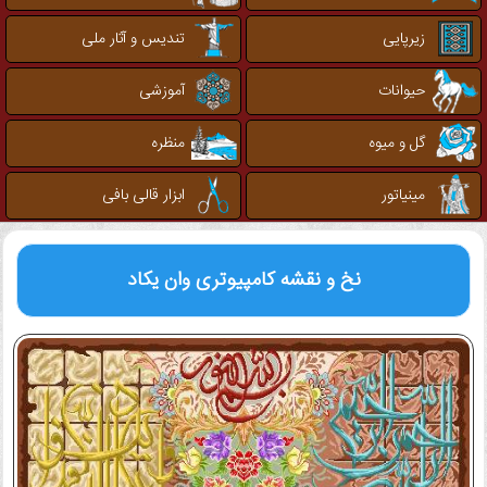
زیرپایی
تندیس و آثار ملی
حیوانات
آموزشی
گل و میوه
منظره
مینیاتور
ابزار قالی بافی
نخ و نقشه کامپیوتری
وان یکاد