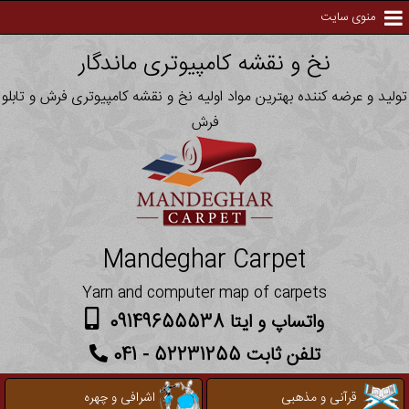
منوی سایت
نخ و نقشه کامپیوتری ماندگار
تولید و عرضه کننده بهترین مواد اولیه نخ و نقشه کامپیوتری فرش و تابلو
فرش
Mandeghar Carpet
Yarn and computer map of carpets
واتساپ و ایتا 09149655538
تلفن ثابت 52231255 - 041
قرآنی و مذهبی
اشرافی و چهره