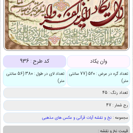
وان یکاد
کد طرح :
936
تعداد گره در عرض : 520 (77 سانتی
تعداد لای در طول : 380 (56 سانتی
متر)
متر)
تعداد رنگ : 45
رج شمار : 47
مجموعه :
نخ و نقشه آیات قرآنی و عکس های مذهبی
قیمت نخ و نقشه :