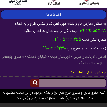
ارتباط با ما
به منظور سفارش نخ و نقشه مورد نظر، کد و عکس طرح را به شماره
09149655538
توسط یکی از پیام رسان ها ارسال نمائید .
52231255 - 041
شماره تلفن ثابت
09981536238
( بابت تماس های ضروری )
آدرس : آذربایجان شرقی - شهرستان میانه - خیابان فرهنگ - 8 متری ولیعصر
- نخ و نقشه ماندگار
جستجو طرح بر اساس کد
کلیه حقوق مادی و معنوی طرح های نخ و نقشه موجود در این سایت مطعلق به
شرکت ماندگار فرش
( صاحب امتیاز : محمد رضایی )
می باشد.