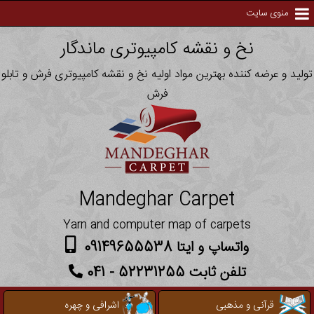
منوی سایت
نخ و نقشه کامپیوتری ماندگار
تولید و عرضه کننده بهترین مواد اولیه نخ و نقشه کامپیوتری فرش و تابلو
فرش
Mandeghar Carpet
Yarn and computer map of carpets
واتساپ و ایتا 09149655538
تلفن ثابت 52231255 - 041
قرآنی و مذهبی
اشرافی و چهره