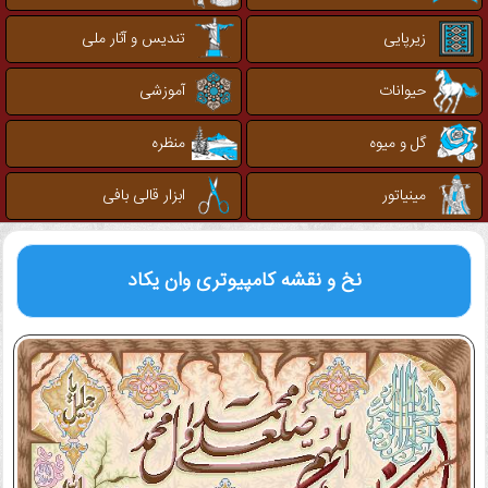
زیرپایی
تندیس و آثار ملی
حیوانات
آموزشی
گل و میوه
منظره
مینیاتور
ابزار قالی بافی
نخ و نقشه کامپیوتری
وان یکاد