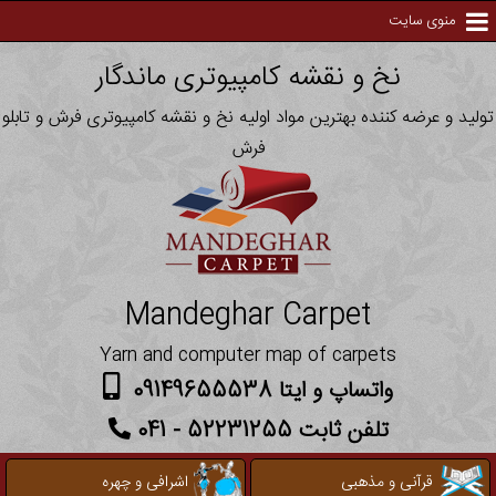
منوی سایت
نخ و نقشه کامپیوتری ماندگار
تولید و عرضه کننده بهترین مواد اولیه نخ و نقشه کامپیوتری فرش و تابلو
فرش
Mandeghar Carpet
Yarn and computer map of carpets
واتساپ و ایتا 09149655538
تلفن ثابت 52231255 - 041
قرآنی و مذهبی
اشرافی و چهره