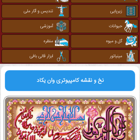
زیرپایی
تندیس و آثار ملی
حیوانات
آموزشی
گل و میوه
منظره
مینیاتور
ابزار قالی بافی
نخ و نقشه کامپیوتری
وان یکاد