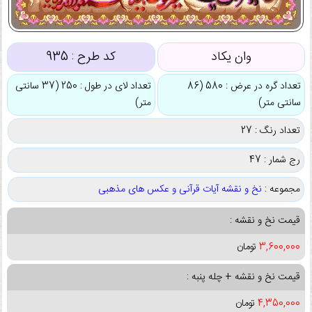
وان یکاد
کد طرح :
935
تعداد گره در عرض : 580 (86
تعداد لای در طول : 250 (37 سانتی
سانتی متر)
متر)
تعداد رنگ : 27
رج شمار : 47
مجموعه :
نخ و نقشه آیات قرآنی و عکس های مذهبی
قیمت نخ و نقشه :
3,600,000
تومان
قیمت نخ و نقشه + چله پنبه :
4,350,000
تومان