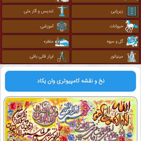
زیرپایی
تندیس و آثار ملی
حیوانات
آموزشی
گل و میوه
منظره
مینیاتور
ابزار قالی بافی
نخ و نقشه کامپیوتری
وان یکاد