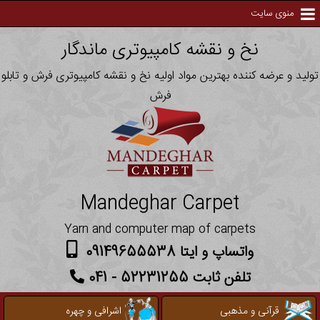
منوی سایت
نخ و نقشه کامپیوتری ماندگار
تولید و عرضه کننده بهترین مواد اولیه نخ و نقشه کامپیوتری فرش و تابلو
فرش
Mandeghar Carpet
Yarn and computer map of carpets
واتساپ و ایتا 09149655538
تلفن ثابت 52231255 - 041
قرآنی و مذهبی
اشرافی و چهره