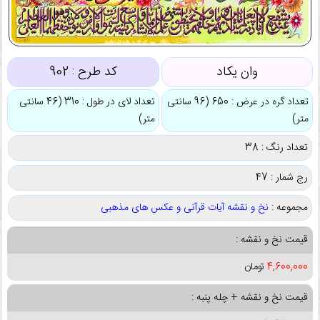
وان یکاد
کد طرح :
902
تعداد گره در عرض : 650 (96 سانتی
تعداد لای در طول : 310 (46 سانتی
متر)
متر)
تعداد رنگ : 38
رج شمار : 47
مجموعه :
نخ و نقشه آیات قرآنی و عکس های مذهبی
قیمت نخ و نقشه :
4,600,000
تومان
قیمت نخ و نقشه + چله پنبه :