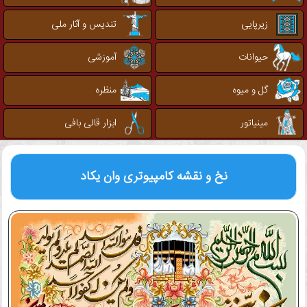
زیرپایی
تندیس و آثار ملی
حیوانات
آموزشی
گل و میوه
منظره
مینیاتور
ابزار قالی بافی
نخ و نقشه کامپیوتری
وان یکاد