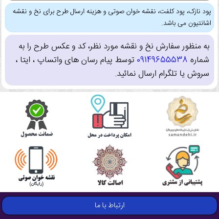
پود نازک، پود کلفت، نقشه خوان صوتی و هزینه ارسال طرح برای نخ و نقشه
اشانتیون می باشد.
به منظور سفارش نخ و نقشه مورد نظر، کد و عکس طرح را به
شماره
09149655538
توسط پیام رسان های واتساپ ، ایتا ،
سروش یا تلگرام ارسال نمائید.
ارتباط با ما