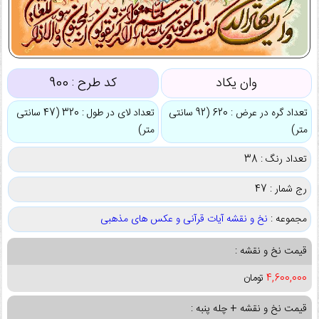
وان یکاد
کد طرح :
900
تعداد گره در عرض : 620 (92 سانتی
تعداد لای در طول : 320 (47 سانتی
متر)
متر)
تعداد رنگ : 38
رج شمار : 47
مجموعه :
نخ و نقشه آیات قرآنی و عکس های مذهبی
قیمت نخ و نقشه :
4,600,000
تومان
قیمت نخ و نقشه + چله پنبه :