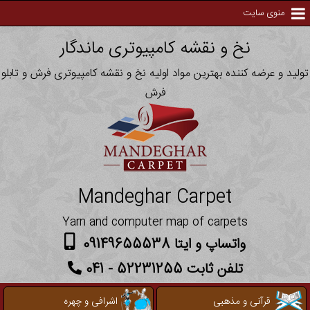
منوی سایت
نخ و نقشه کامپیوتری ماندگار
تولید و عرضه کننده بهترین مواد اولیه نخ و نقشه کامپیوتری فرش و تابلو
فرش
Mandeghar Carpet
Yarn and computer map of carpets
واتساپ و ایتا 09149655538
تلفن ثابت 52231255 - 041
قرآنی و مذهبی
اشرافی و چهره