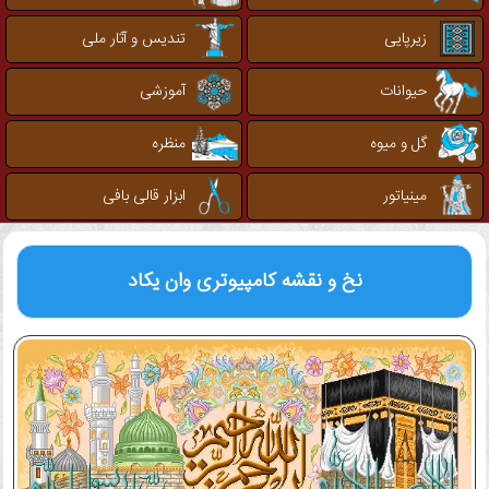
زیرپایی
تندیس و آثار ملی
حیوانات
آموزشی
گل و میوه
منظره
مینیاتور
ابزار قالی بافی
نخ و نقشه کامپیوتری
وان یکاد