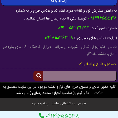
ارتباط با ما
به منظور سفارش نخ و نقشه مورد نظر، کد و عکس طرح را به شماره
09149655538
توسط یکی از پیام رسان ها ارسال نمائید .
52231255 - 041
شماره تلفن ثابت
09981536238
( بابت تماس های ضروری )
آدرس : آذربایجان شرقی - شهرستان میانه - خیابان فرهنگ - 8 متری ولیعصر
- نخ و نقشه ماندگار
جستجو طرح بر اساس کد
کلیه حقوق مادی و معنوی طرح های نخ و نقشه موجود در این سایت مطعلق به
شرکت ماندگار فرش
( صاحب امتیاز : محمد رضایی )
می باشد.
طراحی و پشتیبانی سایت :
پیشرو پروژه
09149655538