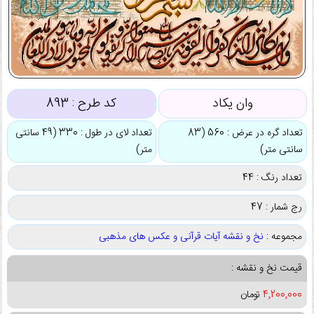
وان یکاد
کد طرح :
893
تعداد گره در عرض : 560 (83
تعداد لای در طول : 330 (49 سانتی
سانتی متر)
متر)
تعداد رنگ : 44
رج شمار : 47
مجموعه :
نخ و نقشه آیات قرآنی و عکس های مذهبی
قیمت نخ و نقشه :
4,200,000
تومان