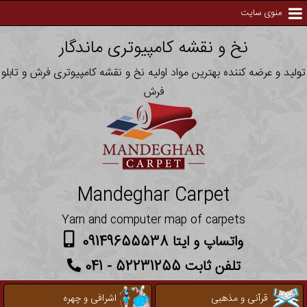
منوی سایت
نخ و نقشه کامپیوتری ماندگار
تولید و عرضه کننده بهترین مواد اولیه نخ و نقشه کامپیوتری فرش و تابلو
فرش
Mandeghar Carpet
Yarn and computer map of carpets
واتساپ و ایتا 09149655538
تلفن ثابت 52231255 - 041
قرآنی و مذهبی
اشرافی و چهره