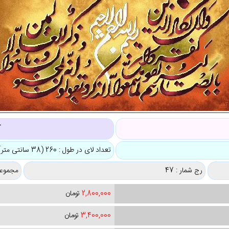
ک
تعداد لای در طول : 260 (38 سانتی متر)
رج شمار : 47
مجموعه
2,800,000
تومان
3,400,000
تومان