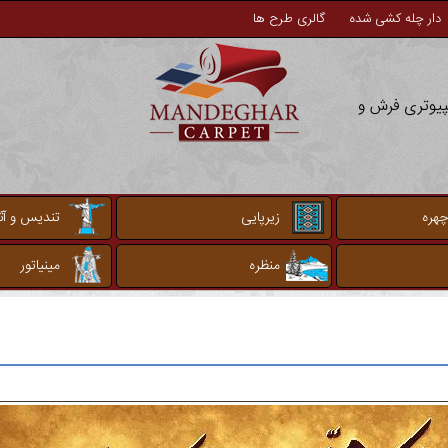
دار چله کشی شده
گالری طرح ها
مپیوتری فرش و
چهره
زیرپایی
تندیس و آثا
منظره
مینیاتور