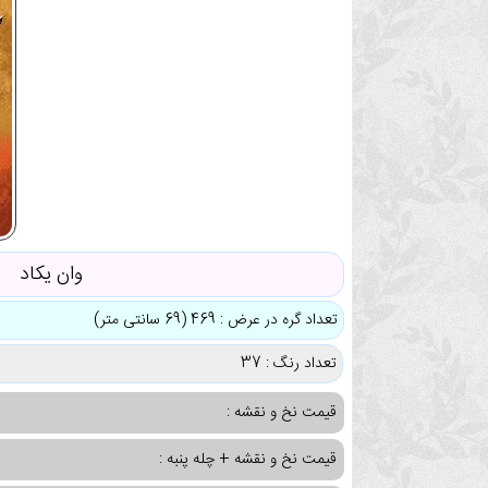
وان یکاد
تعداد گره در عرض : 469 (69 سانتی متر)
تعداد رنگ : 37
قیمت نخ و نقشه :
قیمت نخ و نقشه + چله پنبه :