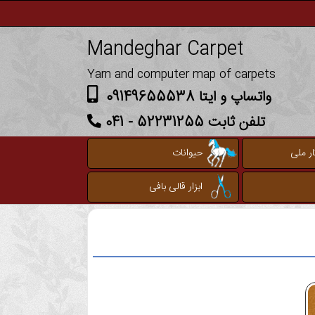
Mandeghar Carpet
Yarn and computer map of carpets
واتساپ و ایتا 09149655538
تلفن ثابت 52231255 - 041
ر ملی
حیوانات
ابزار قالی بافی