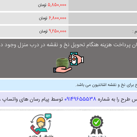
5,850,000
تومان
6,800,000
تومان
 :
9,250,000
تومان
ان پرداخت هزینه هنگام تحویل نخ و نقشه در درب منزل وجود دار
 برای نخ و نقشه اشانتیون می باشد.
س طرح را به شماره
09149655538
توسط پیام رسان های واتساپ ، ای