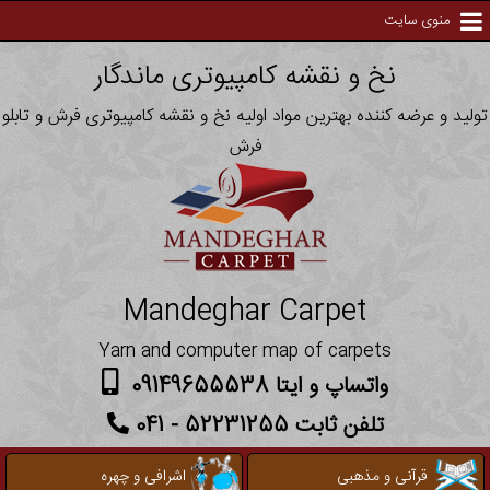
منوی سایت
نخ و نقشه کامپیوتری ماندگار
تولید و عرضه کننده بهترین مواد اولیه نخ و نقشه کامپیوتری فرش و تابلو
فرش
Mandeghar Carpet
Yarn and computer map of carpets
واتساپ و ایتا 09149655538
تلفن ثابت 52231255 - 041
قرآنی و مذهبی
اشرافی و چهره