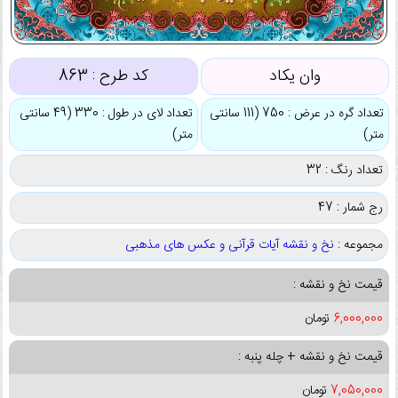
وان یکاد
کد طرح :
863
تعداد گره در عرض : 750 (111 سانتی
تعداد لای در طول : 330 (49 سانتی
متر)
متر)
تعداد رنگ : 32
رج شمار : 47
مجموعه :
نخ و نقشه آیات قرآنی و عکس های مذهبی
قیمت نخ و نقشه :
6,000,000
تومان
قیمت نخ و نقشه + چله پنبه :
7,050,000
تومان