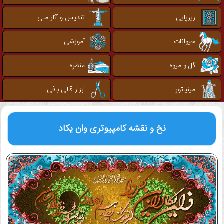
زیرپایی
تندیس و آثار ملی
حیوانات
آموزشی
گل و میوه
منظره
مینیاتور
ابزار قالی بافی
نخ و نقشه کامپیوتری
وان یکاد