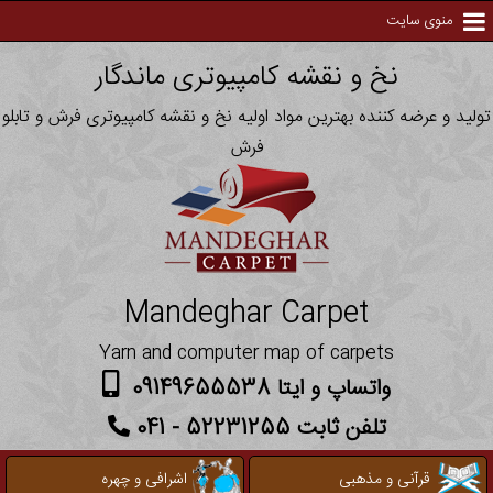
منوی سایت
نخ و نقشه کامپیوتری ماندگار
تولید و عرضه کننده بهترین مواد اولیه نخ و نقشه کامپیوتری فرش و تابلو
فرش
Mandeghar Carpet
Yarn and computer map of carpets
واتساپ و ایتا 09149655538
تلفن ثابت 52231255 - 041
قرآنی و مذهبی
اشرافی و چهره