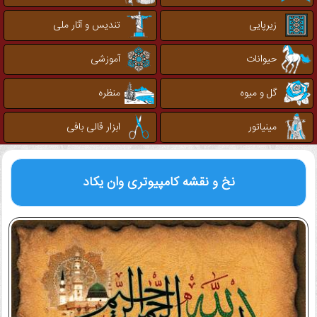
زیرپایی
تندیس و آثار ملی
حیوانات
آموزشی
گل و میوه
منظره
مینیاتور
ابزار قالی بافی
نخ و نقشه کامپیوتری
وان یکاد