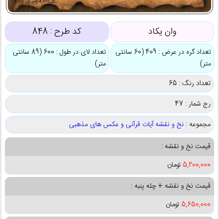
وان یکاد
کد طرح :
848
تعداد گره در عرض : 409 (60 سانتی
تعداد لای در طول : 600 (89 سانتی
متر)
متر)
تعداد رنگ : 65
رج شمار : 47
مجموعه :
نخ و نقشه آیات قرآنی و عکس های مذهبی
قیمت نخ و نقشه :
5,200,000
تومان
قیمت نخ و نقشه + چله پنبه :
5,650,000
تومان