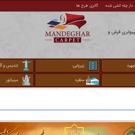
دار چله کشی شده
گالری طرح ها
مپیوتری فرش و
چهره
زیرپایی
تندیس و آثا
منظره
مینیاتور