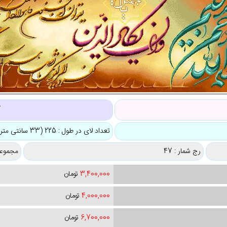
ک
تعداد لای در طول : 225 (33 سانتی متر)
رج شمار : 47
مجموعه
3,400,000
تومان
4,000,000
تومان
6,700,000
تومان