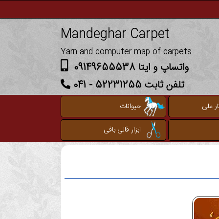
Mandeghar Carpet
Yarn and computer map of carpets
واتساپ و ایتا 09149655538
تلفن ثابت 52231255 - 041
ر ملی
حیوانات
ابزار قالی بافی