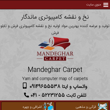
منوی سایت
نخ و نقشه کامپیوتری ماندگار
تولید و عرضه کننده بهترین مواد اولیه نخ و نقشه کامپیوتری فرش و تابلو
فرش
Mandeghar Carpet
Yarn and computer map of carpets
واتساپ و ایتا 09149655538
تلفن ثابت 52231255 - 041
قرآنی و مذهبی
اشرافی و چهره