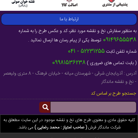
ارتباط با ما
به منظور سفارش نخ و نقشه مورد نظر، کد و عکس طرح را به شماره
09149655538
توسط یکی از پیام رسان ها ارسال نمائید .
52231255 - 041
شماره تلفن ثابت
09981536238
( بابت تماس های ضروری )
آدرس : آذربایجان شرقی - شهرستان میانه - خیابان فرهنگ - 8 متری ولیعصر
- نخ و نقشه ماندگار
جستجو طرح بر اساس کد
کلیه حقوق مادی و معنوی طرح های نخ و نقشه موجود در این سایت مطعلق به
شرکت ماندگار فرش
( صاحب امتیاز : محمد رضایی )
می باشد.