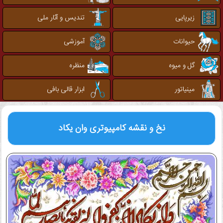
زیرپایی
تندیس و آثار ملی
حیوانات
آموزشی
گل و میوه
منظره
مینیاتور
ابزار قالی بافی
نخ و نقشه کامپیوتری
وان یکاد