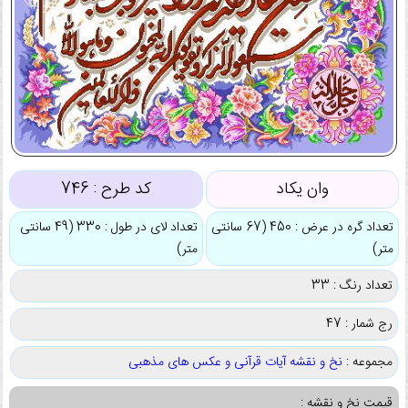
وان یکاد
کد طرح :
746
تعداد گره در عرض : 450 (67 سانتی
تعداد لای در طول : 330 (49 سانتی
متر)
متر)
تعداد رنگ : 33
رج شمار : 47
مجموعه :
نخ و نقشه آیات قرآنی و عکس های مذهبی
قیمت نخ و نقشه :