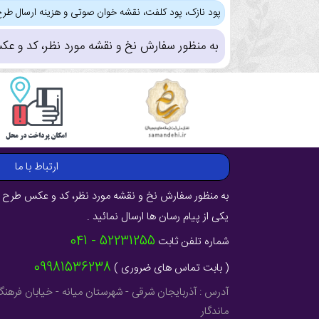
پود نازک، پود کلفت، نقشه خوان صوتی و هزینه ارسال طرح
به منظور سفارش نخ و نقشه مورد نظر، کد و عک
ارتباط با ما
به منظور سفارش نخ و نقشه مورد نظر، کد و عکس طرح ر
یکی از پیام رسان ها ارسال نمائید .
52231255 - 041
شماره تلفن ثابت
09981536238
( بابت تماس های ضروری )
ماندگار