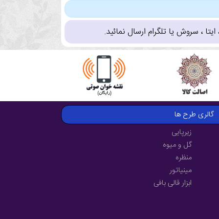
تا ، سروش یا تلگرام ارسال نمائید.
گالری طرح ها
زیرپایی
گل و میوه
منظره
مینیاتور
ابزار قالی بافی