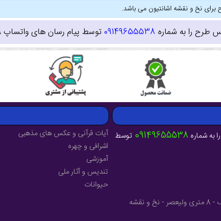
 برای نخ و نقشه اشانتیون می باشد.
س طرح را به شماره
09149655538
توسط پیام رسان های واتساپ ، ای
آیات قرآنی و عکس های مذهبی
09149655538
ا به شماره
توسط
اشرافی و چهره
آموزشی
تندیس و آثار ملی
حیوانات
آدرس : آذربایجان شرقی - شهرستان میانه - خیابان فرهنگ - 8 متری ولیعصر - نخ و نقشه