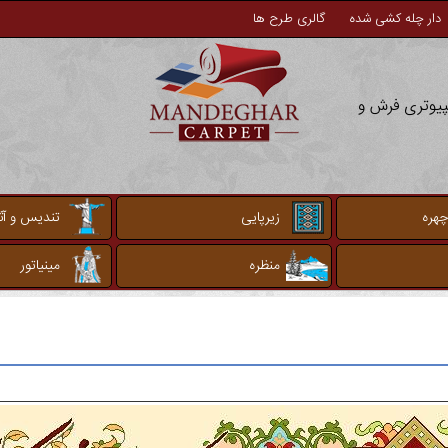
دار چله کشی شده
گالری طرح ها
مپیوتری فرش و
چهره
زیرپایی
تندیس و آثا
منظره
مینیاتور