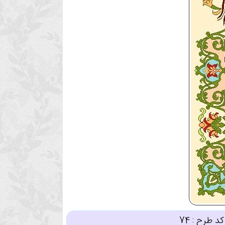
کد طرح :
74