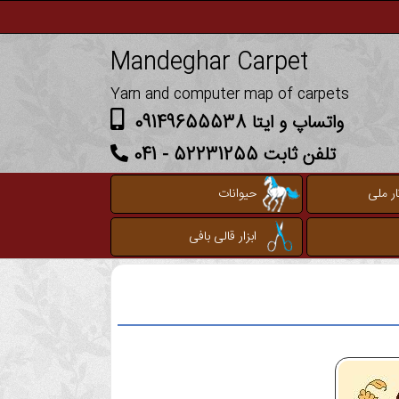
Mandeghar Carpet
Yarn and computer map of carpets
واتساپ و ایتا 09149655538
تلفن ثابت 52231255 - 041
ر ملی
حیوانات
ابزار قالی بافی