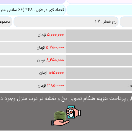
تعداد لای در طول : 448 (66 سانتی متر)
رج شمار : 47
مجموعه
5,000,000
تومان
5,750,000
تومان
8,450,000
تومان
10150000
تومان
 :
12850000
تومان
ان پرداخت هزینه هنگام تحویل نخ و نقشه در درب منزل وجود دار